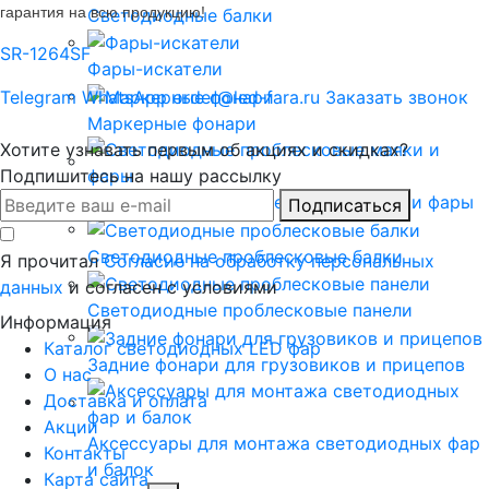
гарантия на всю продукцию!
Светодиодные балки
SR-1264SF
Фары-искатели
Telegram
WhatsApp
order@led-fara.ru
Заказать звонок
Маркерные фонари
Хотите узнавать первым об акциях и скидках?
Подпишитесь на нашу рассылку
Светодиодные проблесковые маяки и фары
Подписаться
Светодиодные проблесковые балки
Я прочитал
Согласие на обработку персональных
данных
и согласен с условиями
Светодиодные проблесковые панели
Информация
Каталог светодиодных LED фар
Задние фонари для грузовиков и прицепов
О нас
Доставка и оплата
Акции
Аксессуары для монтажа светодиодных фар
Контакты
и балок
Карта сайта