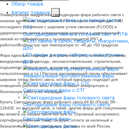
Обзор товара
Каталог товаров
Универсальная квадратная светодиодная фара рабочего света с
нижнем крепежом, мощностью 64 Вт на ярких светодиодах SMD
последнего поколения с широким углом свечения (FLOOD) в
ударопрочном литом алюминиевом корпусе и с ударопрочной
Светодиодные лампы в головной свет и ПТФ
линзой из поликарбоната с пылевлагозащитой IP67 и
работоспособностью при температуре от -40 до +50 градусов.
LED лампы в салон, габариты, поворотники,
Фара идеально подходит для различной спец. техники (Грузовики,
ДХО
внедорожники, вездеходы, лесозаготовительная, строительная,
подъемная, погрузочная, дорожная, карьерная, снегоуборочная,
сельхозтехника и т.п.) Рисунок рассеивающей линзы обеспечивает
Универсальные противотуманные фары
широкое пятно белого света, который идеально подходит для
освещения рабочей зоны и обеспечивает комфортную и
Светодиодные фары с СТГ
безопасную работу на площадке.
Купить Светодиодную фару рабочего света 64 Вт (Flood) SR-
Светодиодные фары головного света
1264SF, по выгодной цене, а также, другие фары для спецтехники
вы можете на нашем сайте led-fara.ru. Огромный ассортимент,
Светодиодные фары
сертифицированный товар, шоурум, оплата за наличный и
безналичный расчет, самовывоз, доставка по всей России,