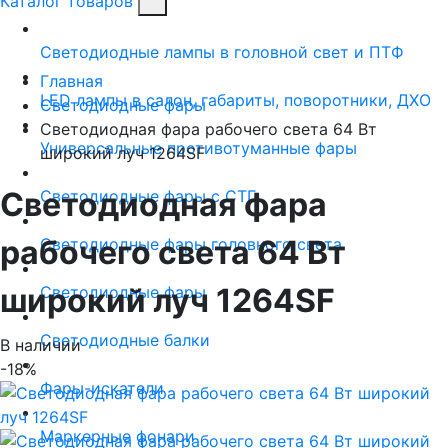
Каталог товаров
Светодиодные лампы в головной свет и ПТФ
Главная
LED лампы в салон, габариты, поворотники, ДХО
Светодиодные фары
Светодиодная фара рабочего света 64 Вт
Универсальные противотуманные фары
широкий луч 1264SF
Светодиодная фара
Светодиодные фары с СТГ
рабочего света 64 Вт
Светодиодные фары головного света
широкий луч 1264SF
Светодиодные фары
Светодиодные балки
В наличии
-18%
Фары-искатели
Маркерные фонари