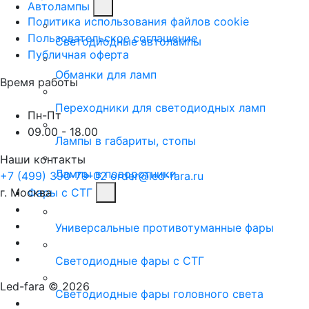
Автолампы
Политика использования файлов cookie
Пользовательское соглашение
Светодиодные автолампы
Публичная оферта
Обманки для ламп
Время работы
Переходники для светодиодных ламп
Пн-Пт
09.00 - 18.00
Лампы в габариты, стопы
Наши контакты
Лампы в поворотники
+7 (499) 390-79-02
order@led-fara.ru
г. Москва
Фары с СТГ
Универсальные противотуманные фары
Светодиодные фары с СТГ
Led-fara © 2026
Светодиодные фары головного света