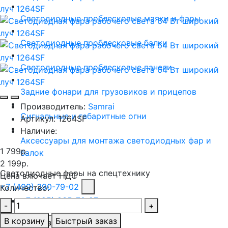
Светодиодные проблесковые маяки и фары
Светодиодные проблесковые балки
Светодиодные проблесковые панели
Задние фонари для грузовиков и прицепов
Производитель:
Samrai
Сигнальные и габаритные огни
Артикул:
1264SF
Наличие:
Аксессуары для монтажа светодиодных фар и
1 799р.
балок
2 199р.
Светодиодные фары на спецтехнику
Цена влючает НДС
+7 (499) 390-79-02
Количество:
+7 (925) 835-70-27
-
+
В корзину
Быстрый заказ
Заказать звонок