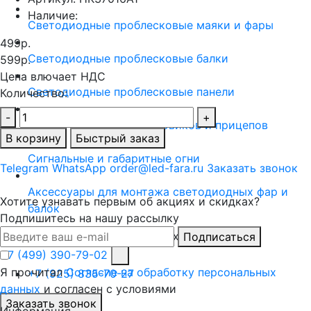
Наличие:
Светодиодные проблесковые маяки и фары
499р.
Светодиодные проблесковые балки
599р.
Цена влючает НДС
Светодиодные проблесковые панели
Количество:
-
+
Задние фонари для грузовиков и прицепов
В корзину
Быстрый заказ
Сигнальные и габаритные огни
Telegram
WhatsApp
order@led-fara.ru
Заказать звонок
Аксессуары для монтажа светодиодных фар и
Хотите узнавать первым об акциях и скидках?
балок
Подпишитесь на нашу рассылку
Светодиодные фары на спецтехнику
Подписаться
+7 (499) 390-79-02
Я прочитал
Согласие на обработку персональных
+7 (925) 835-70-27
данных
и согласен с условиями
Заказать звонок
Информация