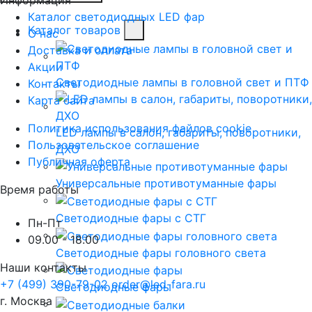
Каталог светодиодных LED фар
Каталог товаров
О нас
Доставка и оплата
Акции
Светодиодные лампы в головной свет и ПТФ
Контакты
Карта сайта
Политика использования файлов cookie
LED лампы в салон, габариты, поворотники,
Пользовательское соглашение
ДХО
Публичная оферта
Универсальные противотуманные фары
Время работы
Светодиодные фары с СТГ
Пн-Пт
09.00 - 18.00
Светодиодные фары головного света
Наши контакты
+7 (499) 390-79-02
order@led-fara.ru
Светодиодные фары
г. Москва