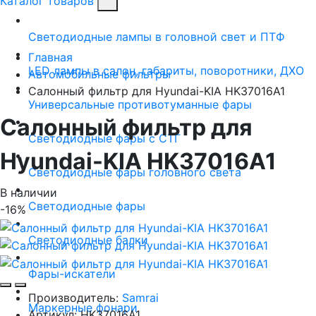
Каталог товаров
Светодиодные лампы в головной свет и ПТФ
Главная
LED лампы в салон, габариты, поворотники, ДХО
Автомобильные фильтры
Салонный фильтр для Hyundai-KIA HK37016A1
Универсальные противотуманные фары
Салонный фильтр для
Светодиодные фары с СТГ
Hyundai-KIA HK37016A1
Светодиодные фары головного света
В наличии
Светодиодные фары
-16%
Светодиодные балки
Фары-искатели
Производитель:
Samrai
Маркерные фонари
Артикул:
HK37016A1