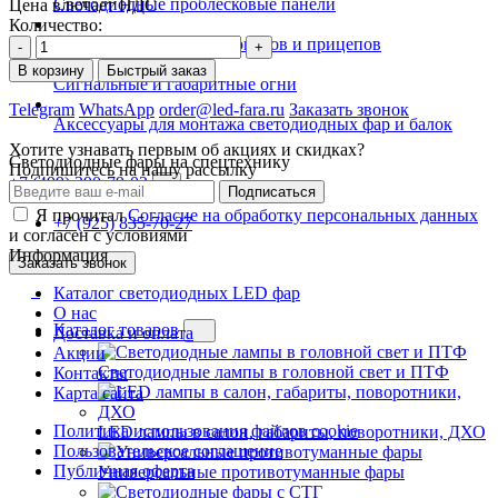
Светодиодные проблесковые панели
Цена влючает НДС
Количество:
Задние фонари для грузовиков и прицепов
-
+
В корзину
Быстрый заказ
Сигнальные и габаритные огни
Telegram
WhatsApp
order@led-fara.ru
Заказать звонок
Аксессуары для монтажа светодиодных фар и балок
Хотите узнавать первым об акциях и скидках?
Светодиодные фары на спецтехнику
Подпишитесь на нашу рассылку
+7 (499) 390-79-02
Подписаться
Я прочитал
Согласие на обработку персональных данных
+7 (925) 835-70-27
и согласен с условиями
Информация
Заказать звонок
Каталог светодиодных LED фар
О нас
Каталог товаров
Доставка и оплата
Акции
Светодиодные лампы в головной свет и ПТФ
Контакты
Карта сайта
Политика использования файлов cookie
LED лампы в салон, габариты, поворотники, ДХО
Пользовательское соглашение
Публичная оферта
Универсальные противотуманные фары