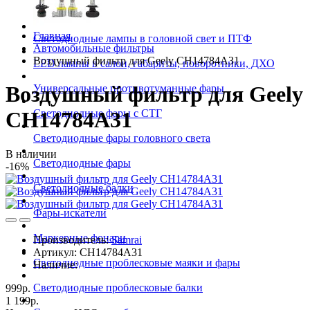
Главная
Светодиодные лампы в головной свет и ПТФ
Автомобильные фильтры
Воздушный фильтр для Geely CH14784A31
LED лампы в салон, габариты, поворотники, ДХО
Воздушный фильтр для Geely
Универсальные противотуманные фары
Светодиодные фары с СТГ
CH14784A31
Светодиодные фары головного света
В наличии
Светодиодные фары
-16%
Светодиодные балки
Фары-искатели
Маркерные фонари
Производитель:
Samrai
Артикул:
CH14784A31
Светодиодные проблесковые маяки и фары
Наличие:
Светодиодные проблесковые балки
999р.
1 199р.