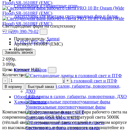
Сигнальные и габаритные огни
Аксессуары для монтажа светодиодных фар и балок
Светодиодные фары на спецтехнику
+7 (499) 390-79-02
Производитель:
Samrai
+7 (925) 835-70-27
Артикул:
1610RF (EMC)
Наличие:
Заказать звонок
2 699р.
3 099р.
Цена влючает НДС
Каталог товаров
Количество:
-
+
Светодиодные лампы в головной свет и ПТФ
В корзину
Быстрый заказ
LED лампы в салон, габариты, поворотники, ДХО
Обзор товара
Характеристики
Универсальные противотуманные фары
Компактная профессиональная круглая фара рабочего света на
современных диодах OSRAM с температурой света 5000К
Светодиодные фары с СТГ
(тёплый свет) и повышенной светоотдачей в прочном корпусе
из высококачественного литого алюминия на кронштейне из
Светодиодные фары головного света