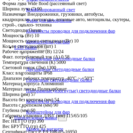
Форма луча
Wide flood (рассеянный свет)
Ширина луча (°)
90
Комбинированный свет
Назначение
Внедорожники, грузовики, автобусы,
квадроциклы, снегоходы, легковые авто, мотоциклы, скутеры,
Фары для мотоциклов
строй-, сельхоз- техника
Светодиоды
Osram
Комплекты проводки для подключения фар
Мощность (Вт)
10
Мощность одного светодиода (Вт)
10
Кронштейны для фар
Кол-во светодиодов (шт)
1
LED балки
Рабочее напряжение (В)
12/24
Факт. потребляемый ток (А)
0.58
Однорядные светодиодные балки
Температура свечения (К)
5000
Световой поток (Лм)
1300
Двухрядные светодиодные балки
Класс влагозащиты
IP68
Диапазон рабочих температур
-40°С ~ +50°С
Гибридные светодиодные балки
Материал корпуса
Алюминий
Материал линзы
Поликарбонат
Панорамные (изогнутые) светодиодные балки
Ширина (мм)
57
Высота без крепежа (мм)
54
Комплекты проводки для подключения фар
Высота с крепежом (мм)
90
Глубина (мм)
60
Кронштейны для фар
Габариты упаковки Д/В/Г (мм)
115/65/105
Проблесковые маяки
Вес НЕТТО (гр)
390
Вес БРУТТО (гр)
425
Маяки на магните
Сертификат
Гост Р, E9 10R-05-16950