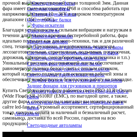
прочной высококачественной стали толщиной 3мм. Данная
фара имеет пыле-влагозащиту IP68 и способна работать при
Светодиодные фары
напряжении питания 10 ~ 36V в широком температурном
диапазоне (-45C ~ +60C).
Светодиодные балки
Благодаря устойчивости к сильным вибрациям и нагрузкам в
Фары-искатели
течении длительного времени бесперебойной работы, фара
идеально подходит как для мото-техники, так и для различной
Маркерные фонари
спец. техники (Грузовики, внедорожники, вездеходы,
лесозаготовительная, строительная, подъемная, погрузочная,
Светодиодные проблесковые маяки и фары
дорожная, карьерная, снегоуборочная, сельхозтехника и т.п.)
Уникальный рисунок рассеивающей линзы обеспечивает
Светодиодные проблесковые балки
равномерную заливку белого света с теплым оттенком,
который идеально подходит для освещения рабочей зоны и
Светодиодные проблесковые панели
обеспечивает комфортную и безопасную работу на площадке.
Задние фонари для грузовиков и прицепов
Купить Светодиодную фару рабочего света PRO 10 Вт Osram
(Wide Flood) SR-1610RF (EMC), по выгодной цене, а также,
другие фары, спецсигналы и мигалки вы можете на нашем
Аксессуары для монтажа светодиодных фар и
сайте led-fara.ru. Огромный ассортимент, сертифицированный
балок
товар, шоурум, оплата за наличный и безналичный расчет,
Автолампы
самовывоз, доставка по всей России, гарантия на всю
продукцию!
Светодиодные автолампы
Обманки для ламп