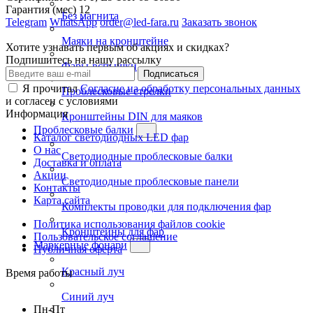
Гарантия (мес)
12
Без магнита
Telegram
WhatsApp
order@led-fara.ru
Заказать звонок
Маяки на кронштейне
Хотите узнавать первым об акциях и скидках?
Подпишитесь на нашу рассылку
Фары-вспышки
Подписаться
Я прочитал
Согласие на обработку персональных данных
Проблесковые стрелки
и согласен с условиями
Информация
Кронштейны DIN для маяков
Проблесковые балки
Каталог светодиодных LED фар
О нас
Светодиодные проблесковые балки
Доставка и оплата
Акции
Светодиодные проблесковые панели
Контакты
Карта сайта
Комплекты проводки для подключения фар
Политика использования файлов cookie
Кронштейны для фар
Пользовательское соглашение
Маркерные фонари
Публичная оферта
Красный луч
Время работы
Синий луч
Пн-Пт