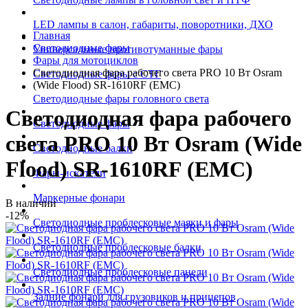
LED лампы в салон, габариты, поворотники, ДХО
Главная
Светодиодные фары
Универсальные противотуманные фары
Фары для мотоциклов
Светодиодная фара рабочего света PRO 10 Вт Osram
Светодиодные фары с СТГ
(Wide Flood) SR-1610RF (EMC)
Светодиодные фары головного света
Светодиодная фара рабочего
Светодиодные фары
света PRO 10 Вт Osram (Wide
Светодиодные балки
Flood) SR-1610RF (EMC)
Фары-искатели
Маркерные фонари
В наличии
-12%
Светодиодные проблесковые маяки и фары
Светодиодные проблесковые балки
Светодиодные проблесковые панели
Задние фонари для грузовиков и прицепов