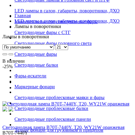
LED лампы в салон, габариты, поворотники, ДХО
Главная
LED лампы в салон, габариты, поворотники, ДХО
Универсальные противотуманные фары
Лампы в поворотники
Светодиодные фары с СТГ
Лампы в поворотники
Светодиодные фары головного света
Светодиодные фары
В наличии
Светодиодные балки
-25%
Фары-искатели
Маркерные фонари
Светодиодные проблесковые маяки и фары
Светодиодные проблесковые балки
Светодиодные проблесковые панели
Светодиодная лампа B70T-7440Y, T20, WY21W оранжевая
Задние фонари для грузовиков и прицепов
B70T-7440Y