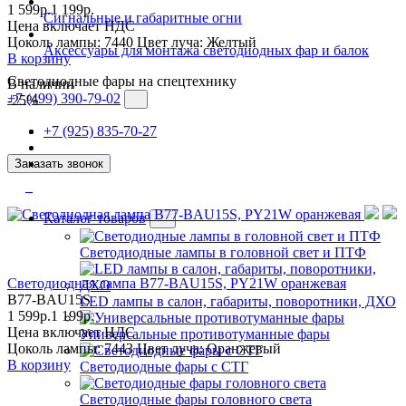
1 599р.
1 199р.
Сигнальные и габаритные огни
Цена включает НДС
Цоколь лампы:
7440
Цвет луча:
Желтый
Аксессуары для монтажа светодиодных фар и балок
В корзину
Светодиодные фары на спецтехнику
В наличии
+7 (499) 390-79-02
-25%
+7 (925) 835-70-27
Заказать звонок
Каталог товаров
Светодиодные лампы в головной свет и ПТФ
Светодиодная лампа B77-BAU15S, PY21W оранжевая
B77-BAU15S
LED лампы в салон, габариты, поворотники, ДХО
1 599р.
1 199р.
Цена включает НДС
Универсальные противотуманные фары
Цоколь лампы:
7443
Цвет луча:
Оранжевый
В корзину
Светодиодные фары с СТГ
Светодиодные фары головного света