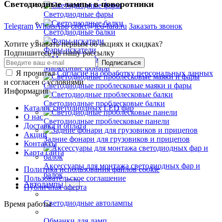
Светодиодные лампы в поворотники
Светодиодные фары
Telegram
WhatsApp
order@led-fara.ru
Заказать звонок
Светодиодные балки
Хотите узнавать первым об акциях и скидках?
Фары-искатели
Подпишитесь на нашу рассылку
Подписаться
Маркерные фонари
Я прочитал
Согласие на обработку персональных данных
и согласен с условиями
Светодиодные проблесковые маяки и фары
Информация
Светодиодные проблесковые балки
Каталог светодиодных LED фар
О нас
Светодиодные проблесковые панели
Доставка и оплата
Акции
Задние фонари для грузовиков и прицепов
Контакты
Карта сайта
Аксессуары для монтажа светодиодных фар и
Политика использования файлов cookie
балок
Пользовательское соглашение
Автолампы
Публичная оферта
Светодиодные автолампы
Время работы
Обманки для ламп