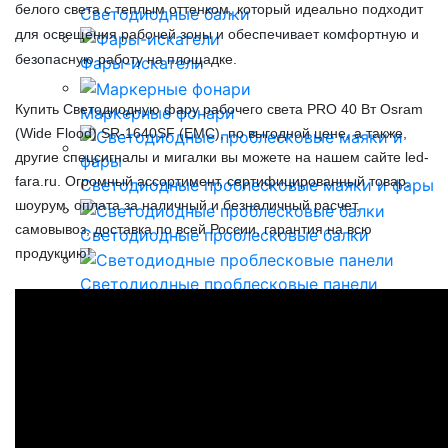
белого света с теплым оттенком, который идеально подходит
Светодиодные балки
для освещения рабочей зоны и обеспечивает комфортную и
безопасную работу на площадке.
Фары-искатели
Купить Светодиодную фару рабочего света PRO 40 Вт Osram
Маркерные фонари
(Wide Flood) SR-1640SF (EMC), по выгодной цене, а также,
другие спецсигналы и мигалки вы можете на нашем сайте led-
fara.ru. Огромный ассортимент, сертифицированный товар,
Светодиодные проблесковые маяки и фары
шоурум, оплата за наличный и безналичный расчет,
самовывоз, доставка по всей России, гарантия на всю
Светодиодные проблесковые балки
продукцию!
Светодиодные проблесковые панели
Задние фонари для грузовиков и прицепов
Аксессуары для монтажа светодиодных фар
и балок