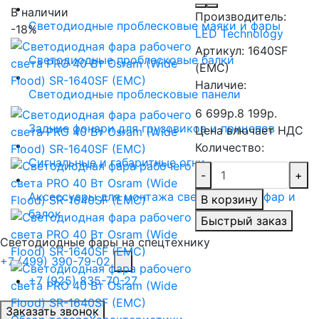
В наличии
Производитель:
Светодиодные проблесковые маяки и фары
-18%
LED Technology
Артикул:
1640SF
Светодиодные проблесковые балки
(EMC)
Наличие:
Светодиодные проблесковые панели
6 699р.
8 199р.
Задние фонари для грузовиков и прицепов
Цена влючает НДС
Количество:
Сигнальные и габаритные огни
-
+
Аксессуары для монтажа светодиодных фар и
В корзину
балок
Быстрый заказ
Светодиодные фары на спецтехнику
+7 (499) 390-79-02
+7 (925) 835-70-27
Заказать звонок