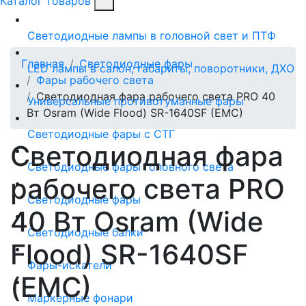
Каталог товаров
Светодиодные лампы в головной свет и ПТФ
Главная
Светодиодные фары
LED лампы в салон, габариты, поворотники, ДХО
Фары рабочего света
Светодиодная фара рабочего света PRO 40
Универсальные противотуманные фары
Вт Osram (Wide Flood) SR-1640SF (EMC)
Светодиодные фары с СТГ
Светодиодная фара
Светодиодные фары головного света
рабочего света PRO
Светодиодные фары
40 Вт Osram (Wide
Светодиодные балки
Flood) SR-1640SF
Фары-искатели
(EMC)
Маркерные фонари