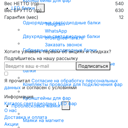
Кронштейны для фар
Вес НЕТТО (гр)
540
LED балки
Вес БРУТТО (гр)
630
Гарантия (мес)
12
Однорядные светодиодные балки
Telegram
WhatsApp
Двухрядные светодиодные балки
order@led-fara.ru
Заказать звонок
Гибридные светодиодные балки
Хотите узнавать первым об акциях и скидках?
Подпишитесь на нашу рассылку
Панорамные (изогнутые) светодиодные
Подписаться
балки
Я прочитал
Согласие на обработку персональных
Комплекты проводки для подключения фар
данных
и согласен с условиями
Информация
Кронштейны для фар
Каталог светодиодных LED фар
Проблесковые маяки
О нас
Доставка и оплата
Маяки на магните
Акции