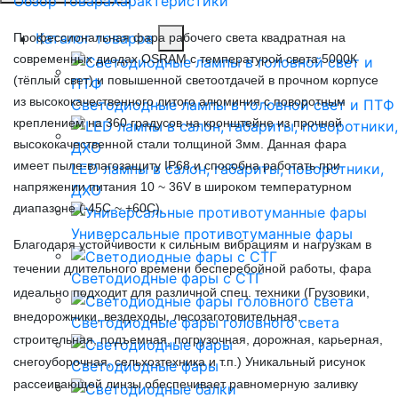
Обзор товара
Характеристики
Каталог товаров
Профессиональная фара рабочего света квадратная на
современных диодах OSRAM с температурой света 5000К
(тёплый свет) и повышенной светоотдачей в прочном корпусе
из высококачественного литого алюминия c поворотным
Светодиодные лампы в головной свет и ПТФ
креплением на 360 градусов на кронштейне из прочной
высококачественной стали толщиной 3мм. Данная фара
имеет пыле-влагозащиту IP68 и способна работать при
LED лампы в салон, габариты, поворотники,
напряжении питания 10 ~ 36V в широком температурном
ДХО
диапазоне (-45C ~ +60C).
Универсальные противотуманные фары
Благодаря устойчивости к сильным вибрациям и нагрузкам в
течении длительного времени бесперебойной работы, фара
Светодиодные фары с СТГ
и
деально подходит для различной спец. техники (Грузовики,
внедорожники, вездеходы, лесозаготовител
ьная,
Светодиодные фары головного света
строительная, подъемная, погрузочная, дорожная, карьерная,
снегоуборочная, сельхозтехника и т.п.) Уникальный рисунок
Светодиодные фары
рассеивающей линзы обеспечивает равномерную заливку