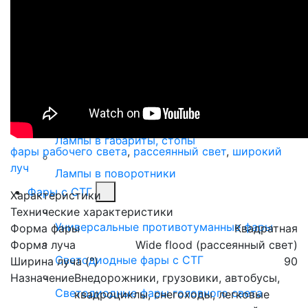
Автолампы
Светодиодные автолампы
Обманки для ламп
Переходники для светодиодных ламп
Лампы в габариты, стопы
фары рабочего света
,
рассеянный свет
,
широкий
луч
Лампы в поворотники
Фары с СТГ
Характеристики
Технические характеристики
Универсальные противотуманные фары
Форма фары
Квадратная
Форма луча
Wide flood (рассеянный свет)
Светодиодные фары с СТГ
Ширина луча (°)
90
Назначение
Внедорожники, грузовики, автобусы,
Светодиодные фары головного света
квадроциклы, снегоходы, легковые