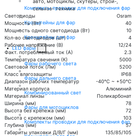
авто, мотоциклы, скутеры, строй-,
Комплекты проводки для подключения фар
сельхоз- техника
Светодиоды
Osram
Кронштейны для фар
Мощность (Вт)
40
Мощность одного светодиода (Вт)
10
Кронштейны для фар
Кол-во светодиодов (шт)
4
Рабочее напряжение (В)
12/24
LED фары
Факт. потребляемый ток (А)
2.3
Температура свечения (К)
5000
Фары рабочего света
Световой поток (Лм)
5200
Класс влагозащиты
IP68
Фары дальнего света
Диапазон рабочих температур
-40°С ~ +50°С
Материал корпуса
Алюминий
Комбинированный свет
Материал линзы
Поликарбонат
Ширина (мм)
78
Фары для мотоциклов
Высота без крепежа (мм)
72
Высота с крепежом (мм)
103
Комплекты проводки для подключения фар
Глубина (мм)
57
Габариты упаковки Д/В/Г (мм)
135/85/105