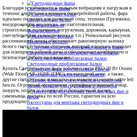
Благодаря устойчивости к сильным вибрациям и нагрузкам в
Светодиодные фары
течении длительного времени бесперебойной работы, фара
идеально подходит для различной спец. техники (Грузовики,
Светодиодные балки
внедорожники, вездеходы, лесозаготовительная,
строительная, подъемная, погрузочная, дорожная, карьерная,
Фары-искатели
снегоуборочная, сельхозтехника и т.п.) Уникальный рисунок
рассеивающей линзы обеспечивает равномерную заливку
Маркерные фонари
белого света с теплым оттенком, который идеально подходит
для освещения рабочей зоны и обеспечивает комфортную и
Светодиодные проблесковые маяки и фары
безопасную работу на площадке.
Светодиодные проблесковые балки
Купить Светодиодную фару рабочего света PRO 20 Вт Osram
(Wide Flood) SR-1620F (EMC), по выгодной цене, а также,
Светодиодные проблесковые панели
другие спецсигналы и мигалки вы можете на нашем сайте led-
fara.ru. Огромный ассортимент, сертифицированный товар,
Задние фонари для грузовиков и прицепов
шоурум, оплата за наличный и безналичный расчет,
самовывоз, доставка по всей России, гарантия на всю
продукцию!
Аксессуары для монтажа светодиодных фар и
балок
Автолампы
Светодиодные автолампы
Обманки для ламп