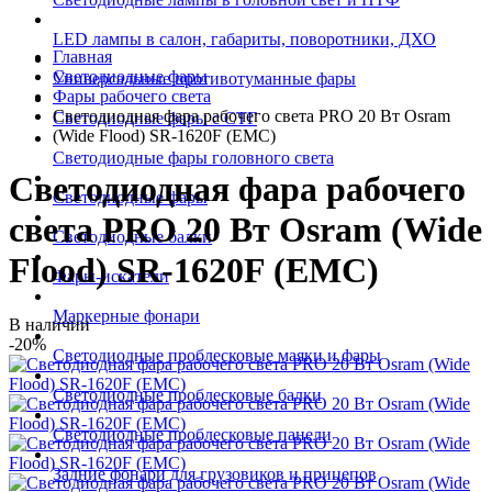
LED лампы в салон, габариты, поворотники, ДХО
Главная
Светодиодные фары
Универсальные противотуманные фары
Фары рабочего света
Светодиодная фара рабочего света PRO 20 Вт Osram
Светодиодные фары с СТГ
(Wide Flood) SR-1620F (EMC)
Светодиодные фары головного света
Светодиодная фара рабочего
Светодиодные фары
света PRO 20 Вт Osram (Wide
Светодиодные балки
Flood) SR-1620F (EMC)
Фары-искатели
Маркерные фонари
В наличии
-20%
Светодиодные проблесковые маяки и фары
Светодиодные проблесковые балки
Светодиодные проблесковые панели
Задние фонари для грузовиков и прицепов