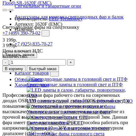
Сигнальные и габаритные огни
Аксессуары для монтажа светодиодных фар и балок
Производитель:
LED Technology
Артикул:
1620F (EMC)
Светодиодные фары на спецтехнику
Наличие:
+7 (499) 390-79-02
3 199р.
+7 (925) 835-70-27
3 999р.
Цена влючает НДС
Заказать звонок
Количество:
-
+
В корзину
Быстрый заказ
Каталог товаров
Обзор товара
Светодиодные лампы в головной свет и ПТФ
Характеристики
Профессиональная фара рабочего света на современных
диодах OSRAM с температурой света 5000К (тёплый свет) и
LED лампы в салон, габариты, поворотники, ДХО
повышенной светоотдачей в прочном корпусе из
высококачественного литого алюминия на кронштейне из
Универсальные противотуманные фары
прочной высококачественной стали толщиной 3мм. Данная
фара имеет пыле-влагозащиту IP68 и способна работать при
Светодиодные фары с СТГ
напряжении питания 10 ~ 36V в широком температурном
диапазоне (-45C ~ +60C).
Светодиодные фары головного света