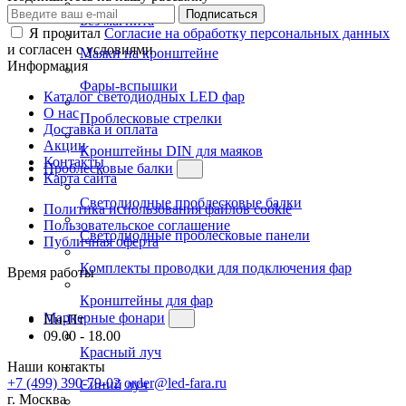
Подписаться
Без магнита
Я прочитал
Согласие на обработку персональных данных
и согласен с условиями
Маяки на кронштейне
Информация
Фары-вспышки
Каталог светодиодных LED фар
О нас
Проблесковые стрелки
Доставка и оплата
Акции
Кронштейны DIN для маяков
Контакты
Проблесковые балки
Карта сайта
Светодиодные проблесковые балки
Политика использования файлов cookie
Пользовательское соглашение
Светодиодные проблесковые панели
Публичная оферта
Комплекты проводки для подключения фар
Время работы
Кронштейны для фар
Маркерные фонари
Пн-Пт
09.00 - 18.00
Красный луч
Наши контакты
+7 (499) 390-79-02
order@led-fara.ru
Синий луч
г. Москва