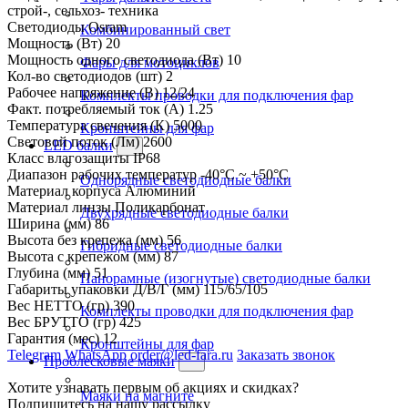
строй-, сельхоз- техника
Светодиоды
Osram
Комбинированный свет
Мощность (Вт)
20
Мощность одного светодиода (Вт)
10
Фары для мотоциклов
Кол-во светодиодов (шт)
2
Рабочее напряжение (В)
12/24
Комплекты проводки для подключения фар
Факт. потребляемый ток (А)
1.25
Температура свечения (К)
5000
Кронштейны для фар
Световой поток (Лм)
2600
LED балки
Класс влагозащиты
IP68
Диапазон рабочих температур
-40°С ~ +50°С
Однорядные светодиодные балки
Материал корпуса
Алюминий
Материал линзы
Поликарбонат
Двухрядные светодиодные балки
Ширина (мм)
86
Высота без крепежа (мм)
56
Гибридные светодиодные балки
Высота с крепежом (мм)
87
Глубина (мм)
51
Панорамные (изогнутые) светодиодные балки
Габариты упаковки Д/В/Г (мм)
115/65/105
Вес НЕТТО (гр)
390
Комплекты проводки для подключения фар
Вес БРУТТО (гр)
425
Гарантия (мес)
12
Кронштейны для фар
Telegram
WhatsApp
order@led-fara.ru
Заказать звонок
Проблесковые маяки
Хотите узнавать первым об акциях и скидках?
Маяки на магните
Подпишитесь на нашу рассылку