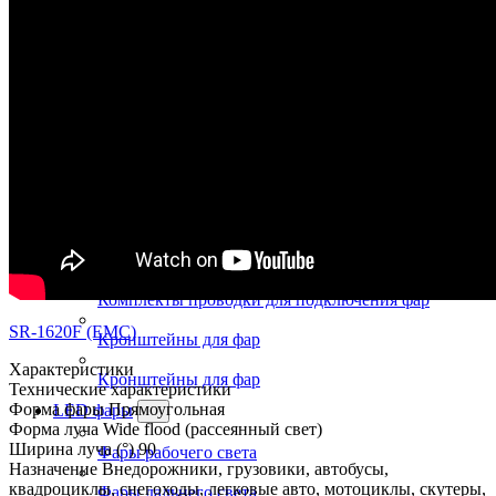
Переходники для светодиодных ламп
Лампы в габариты, стопы
Лампы в поворотники
Фары с СТГ
Универсальные противотуманные фары
Светодиодные фары с СТГ
Светодиодные фары головного света
Комплекты проводки для подключения фар
SR-1620F (EMC)
Кронштейны для фар
Характеристики
Кронштейны для фар
Технические характеристики
Форма фары
Прямоугольная
LED фары
Форма луча
Wide flood (рассеянный свет)
Ширина луча (°)
90
Фары рабочего света
Назначение
Внедорожники, грузовики, автобусы,
квадроциклы, снегоходы, легковые авто, мотоциклы, скутеры,
Фары дальнего света