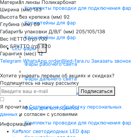
Материал линзы
Поликарбонат
Комплекты проводки для подключения фар
Ширина (мм)
183
Высота без крепежа (мм)
92
Кронштейны для фар
Глубина (мм)
69
Габариты упаковки Д/В/Г (мм)
205/105/138
Кронштейны для фар
Вес НЕТТО (гр)
700
Вес БРУТТО (гр)
820
LED фары
Гарантия (мес)
12
Telegram
WhatsApp
order@led-fara.ru
Заказать звонок
Фары рабочего света
Хотите узнавать первым об акциях и скидках?
Фары дальнего света
Подпишитесь на нашу рассылку
Подписаться
Комбинированный свет
Я прочитал
Согласие на обработку персональных
Фары для мотоциклов
данных
и согласен с условиями
Комплекты проводки для подключения фар
Информация
Каталог светодиодных LED фар