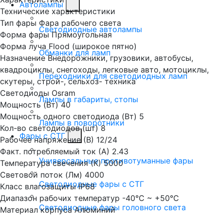
Автолампы
Технические характеристики
Тип фары
Фара рабочего света
Светодиодные автолампы
Форма фары
Прямоугольная
Форма луча
Flood (широкое пятно)
Обманки для ламп
Назначение
Внедорожники, грузовики, автобусы,
квадроциклы, снегоходы, легковые авто, мотоциклы,
Переходники для светодиодных ламп
скутеры, строй-, сельхоз- техника
Светодиоды
Osram
Лампы в габариты, стопы
Мощность (Вт)
40
Мощность одного светодиода (Вт)
5
Лампы в поворотники
Кол-во светодиодов (шт)
8
Фары с СТГ
Рабочее напряжение (В)
12/24
Факт. потребляемый ток (А)
2.43
Универсальные противотуманные фары
Температура свечения (К)
5000
Световой поток (Лм)
4000
Светодиодные фары с СТГ
Класс влагозащиты
IP68
Диапазон рабочих температур
-40°С ~ +50°С
Светодиодные фары головного света
Материал корпуса
Алюминий