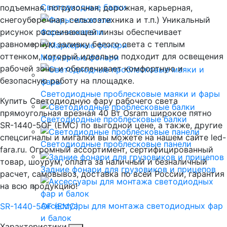
Светодиодные балки
подъемная, погрузочная, дорожная, карьерная,
снегоуборочная, сельхозтехника и т.п.) Уникальный
рисунок рассеивающей линзы обеспечивает
Фары-искатели
равномерную заливку белого света с теплым
оттенком, который идеально подходит для освещения
Маркерные фонари
рабочей зоны и обеспечивает комфортную и
безопасную работу на площадке.
Светодиодные проблесковые маяки и фары
Купить Светодиодную фару рабочего света
прямоугольная врезная 40 Вт Osram широкое пятно
Светодиодные проблесковые балки
SR-1440-5OF (EMC) по выгодной цене, а также, другие
спецсигналы и мигалки вы можете на нашем сайте led-
Светодиодные проблесковые панели
fara.ru. Огромный ассортимент, сертифицированный
товар, шоурум, оплата за наличный и безналичный
Задние фонари для грузовиков и прицепов
расчет, самовывоз, доставка по всей России, гарантия
на всю продукцию!
Аксессуары для монтажа светодиодных фар
SR-1440-5OF (EMC)
и балок
Характеристики