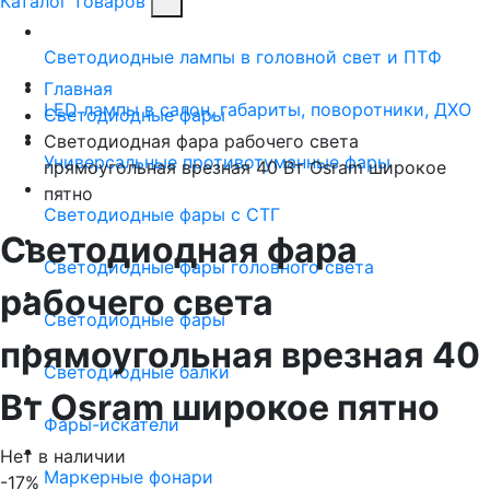
Каталог товаров
Светодиодные лампы в головной свет и ПТФ
Главная
LED лампы в салон, габариты, поворотники, ДХО
Светодиодные фары
Светодиодная фара рабочего света
Универсальные противотуманные фары
прямоугольная врезная 40 Вт Osram широкое
пятно
Светодиодные фары с СТГ
Светодиодная фара
Светодиодные фары головного света
рабочего света
Светодиодные фары
прямоугольная врезная 40
Светодиодные балки
Вт Osram широкое пятно
Фары-искатели
Нет в наличии
Маркерные фонари
-17%