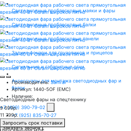
Светодиодные проблесковые маяки и фары
Светодиодные проблесковые балки
Светодиодные проблесковые панели
Задние фонари для грузовиков и прицепов
Сигнальные и габаритные огни
Аксессуары для монтажа светодиодных фар и
Производитель:
Samrai
балок
Артикул:
1440-5OF (EMC)
Наличие:
Светодиодные фары на спецтехнику
+7 (499) 390-79-02
9 699р.
11 799р.
+7 (925) 835-70-27
Запросить срок поставки
Заказать звонок
Цена влючает НДС