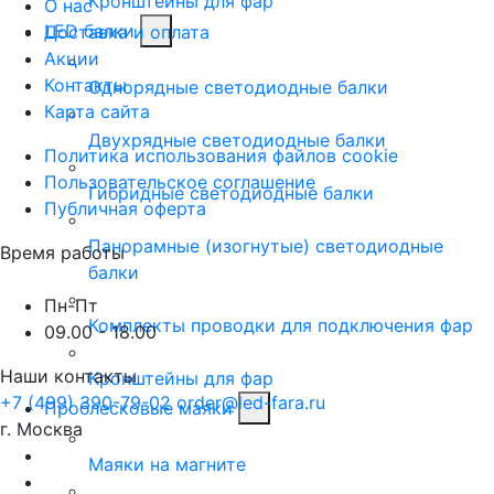
Кронштейны для фар
О нас
LED балки
Доставка и оплата
Акции
Контакты
Однорядные светодиодные балки
Карта сайта
Двухрядные светодиодные балки
Политика использования файлов cookie
Пользовательское соглашение
Гибридные светодиодные балки
Публичная оферта
Панорамные (изогнутые) светодиодные
Время работы
балки
Пн-Пт
Комплекты проводки для подключения фар
09.00 - 18.00
Наши контакты
Кронштейны для фар
+7 (499) 390-79-02
order@led-fara.ru
Проблесковые маяки
г. Москва
Маяки на магните