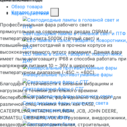
Обзор товара
Каталог товаров
Характеристики
Профессиональная фара рабочего света
прямоугольная на современных диодах OSRAM с
Светодиодные лампы в головной свет и ПТФ
температурой света 5000К (тёплый свет) и
повышенной светоотдачей в прочном корпусе из
высококачественного литого алюминия. Данная фара
LED лампы в салон, габариты, поворотники,
имеет пыле-влагозащиту IP68 и способна работать при
ДХО
напряжении питания 10 ~ 36V в широком
температурном диапазоне (-45C ~ +60C).
Универсальные противотуманные фары
Благодаря устойчивости к сильным вибрациям и
Светодиодные фары с СТГ
нагрузкам в течении длительного времени
бесперебойной работы, фара идеально подходит для
Светодиодные фары головного света
различной спец. техники таких как CASE,
CATERPILLAR, HITACHI, HYUNDAI, JCB, JOHN DEERE,
Светодиодные фары
KOMATSU, LIEBHERR, VOLVO (Грузовики, внедорожники,
вездеходы, лесозаготовительная, строительная,