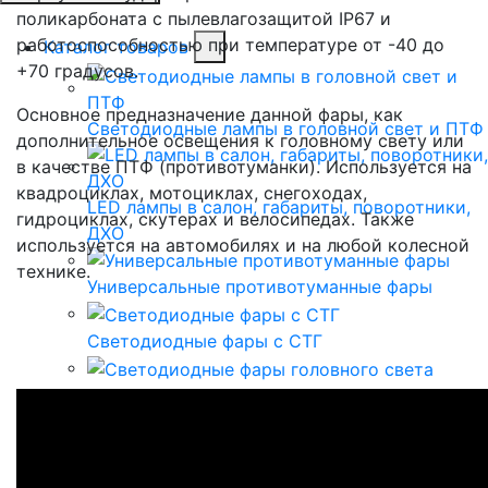
поликарбоната с пылевлагозащитой IP67 и
работоспособностью при температуре от -40 до
Каталог товаров
+70 градусов.
Основное предназначение данной фары, как
Светодиодные лампы в головной свет и ПТФ
дополнительное освещения к головному свету или
в качестве ПТФ (противотуманки). Используется на
квадроциклах, мотоциклах, снегоходах,
LED лампы в салон, габариты, поворотники,
гидроциклах, скутерах и велосипедах. Также
ДХО
используется на автомобилях и на любой колесной
технике.
Универсальные противотуманные фары
Светодиодные фары с СТГ
Светодиодные фары головного света
Светодиодные фары