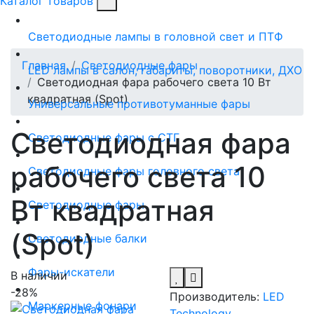
Каталог товаров
Светодиодные лампы в головной свет и ПТФ
Главная
Светодиодные фары
LED лампы в салон, габариты, поворотники, ДХО
Светодиодная фара рабочего света 10 Вт
квадратная (Spot)
Универсальные противотуманные фары
Светодиодная фара
Светодиодные фары с СТГ
рабочего света 10
Светодиодные фары головного света
Вт квадратная
Светодиодные фары
(Spot)
Светодиодные балки
Фары-искатели
В наличии
-28%
Производитель:
LED
Маркерные фонари
Technology