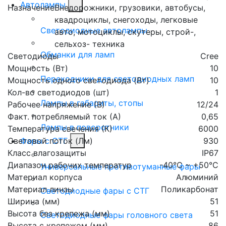
Автолампы
Назначение
Внедорожники, грузовики, автобусы,
квадроциклы, снегоходы, легковые
Светодиодные автолампы
авто, мотоциклы, скутеры, строй-,
сельхоз- техника
Обманки для ламп
Светодиоды
Cree
Мощность (Вт)
10
Переходники для светодиодных ламп
Мощность одного светодиода (Вт)
10
Кол-во светодиодов (шт)
1
Лампы в габариты, стопы
Рабочее напряжение (В)
12/24
Факт. потребляемый ток (А)
0,65
Лампы в поворотники
Температура свечения (К)
6000
Световой поток (Лм)
930
Фары с СТГ
Класс влагозащиты
IP67
Диапазон рабочих температур
-40°С ~ +50°С
Универсальные противотуманные фары
Материал корпуса
Алюминий
Материал линзы
Поликарбонат
Светодиодные фары с СТГ
Ширина (мм)
51
Высота без крепежа (мм)
51
Светодиодные фары головного света
Высота с крепежом (мм)
86