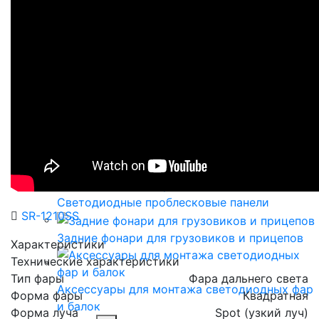
Светодиодные балки
Фары-искатели
Маркерные фонари
Светодиодные проблесковые маяки и фары
Светодиодные проблесковые балки
Светодиодные проблесковые панели
SR-1210SS
Задние фонари для грузовиков и прицепов
Характеристики
Технические характеристики
Тип фары
Фара дальнего света
Аксессуары для монтажа светодиодных фар
Форма фары
Квадратная
и балок
Форма луча
Spot (узкий луч)