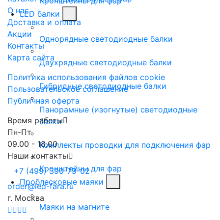
Кронштейны для фар
О нас
LED балки
Доставка и оплата
Акции
Однорядные светодиодные балки
Контакты
Карта сайта
Двухрядные светодиодные балки
Политика использования файлов cookie
Гибридные светодиодные балки
Пользовательское соглашение
Публичная оферта
Панорамные (изогнутые) светодиодные
Время работы
балки
Пн-Пт
09.00 - 18.00
Комплекты проводки для подключения фар
Наши контакты
Кронштейны для фар
+7 (499) 390-79-02
Проблесковые маяки
order@led-fara.ru
г. Москва
Маяки на магните