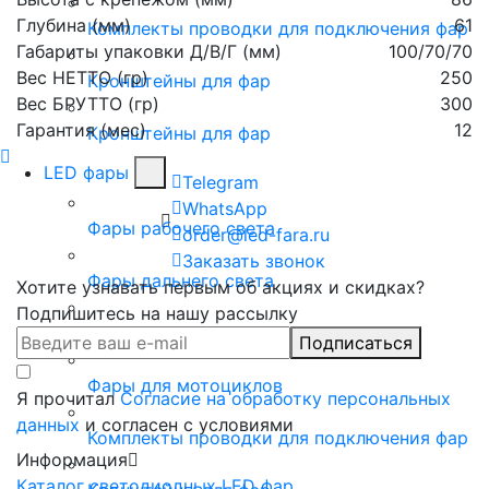
Глубина (мм)
61
Комплекты проводки для подключения фар
Габариты упаковки Д/В/Г (мм)
100/70/70
Вес НЕТТО (гр)
250
Кронштейны для фар
Вес БРУТТО (гр)
300
Гарантия (мес)
12
Кронштейны для фар
LED фары
Telegram
WhatsApp
Фары рабочего света
order@led-fara.ru
Заказать звонок
Фары дальнего света
Хотите узнавать первым об акциях и скидках?
Подпишитесь на нашу рассылку
Комбинированный свет
Подписаться
Фары для мотоциклов
Я прочитал
Согласие на обработку персональных
данных
и согласен с условиями
Комплекты проводки для подключения фар
Информация
Каталог светодиодных LED фар