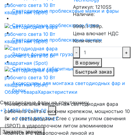
Артикул:
1210SS
Светодиодные проблесковые маяки и фары
Наличие:
Светодиодные проблесковые балки
999р.
1 399р.
Цена влючает НДС
Светодиодные проблесковые панели
Количество:
-
+
Задние фонари для грузовиков и прицепов
В корзину
Сигнальные и габаритные огни
Быстрый заказ
Аксессуары для монтажа светодиодных фар и
балок
Обзор товара
Характеристики
Светодиодные фары на спецтехнику
Универсальная квадратная светодиодная фара
+7 (499) 390-79-02
рабочего света с нижнем крепежом, мощностью 10
Вт со светодиодами Cree с узким углом свечения
+7 (925) 835-70-27
(SPOT) в ударопрочном литом алюминиевом
Заказать звонок
корпусе и с ударопрочной линзой из