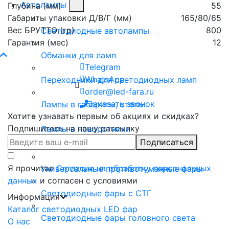
Автолампы
Глубина (мм)
55
Габариты упаковки Д/В/Г (мм)
165/80/65
Вес БРУТТО (гр)
800
Светодиодные автолампы
Гарантия (мес)
12
Обманки для ламп
Telegram
WhatsApp
Переходники для светодиодных ламп
order@led-fara.ru
Заказать звонок
Лампы в габариты, стопы
Хотите узнавать первым об акциях и скидках?
Подпишитесь на нашу рассылку
Лампы в поворотники
Подписаться
Фары с СТГ
Я прочитал
Согласие на обработку персональных
Универсальные противотуманные фары
данных
и согласен с условиями
Светодиодные фары с СТГ
Информация
Каталог светодиодных LED фар
Светодиодные фары головного света
О нас