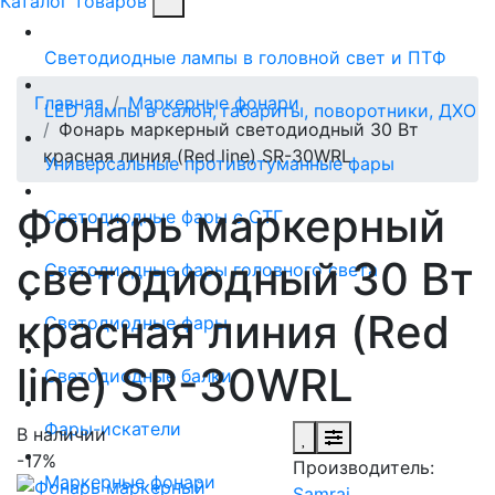
Каталог товаров
Светодиодные лампы в головной свет и ПТФ
Главная
Маркерные фонари
LED лампы в салон, габариты, поворотники, ДХО
Фонарь маркерный светодиодный 30 Вт
красная линия (Red line) SR-30WRL
Универсальные противотуманные фары
Фонарь маркерный
Светодиодные фары с СТГ
светодиодный 30 Вт
Светодиодные фары головного света
красная линия (Red
Светодиодные фары
line) SR-30WRL
Светодиодные балки
Фары-искатели
В наличии
-17%
Производитель:
Маркерные фонари
Samrai