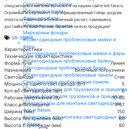
Светодиодные балки
спецсигналы и мигалки вы можете на нашем сайте led-fara.ru.
Огромный ассортимент, сертифицированный товар, шоурум,
Фары-искатели
оплата за наличный и безналичный расчет, самовывоз,
доставка по всей России, гарантия на всю продукцию!
Маркерные фонари
SR-30WRL
Характеристики
Светодиодные проблесковые маяки и фары
Технические характеристики
Форма луча
Линия
Светодиодные проблесковые балки
Назначение
Вилочные погрузчики
Светодиоды
Cree
Светодиодные проблесковые панели
Мощность одного светодиода (Вт)
5
Кол-во светодиодов (шт)
6
Задние фонари для грузовиков и прицепов
Рабочее напряжение (В)
10-60
Класс влагозащиты
IP67
Ширина (мм)
150
Аксессуары для монтажа светодиодных фар
Высота без крепежа (мм)
60
и балок
Высота с крепежом (мм)
80