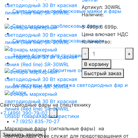
Артикул:
30WRL
Светодиодные проблесковые маяки и фары
Наличие:
Светодиодные проблесковые балки
5 499р.
6 699р.
Цена влючает НДС
Светодиодные проблесковые панели
Количество:
-
+
Задние фонари для грузовиков и прицепов
В корзину
Сигнальные и габаритные огни
Быстрый заказ
Аксессуары для монтажа светодиодных фар и
балок
Светодиодные фары на спецтехнику
+7 (499) 390-79-02
Обзор товара
Характеристики
+7 (925) 835-70-27
Маркерные фары (сигнальные фары) на
Заказать звонок
светодиодах Cree служат для предотвращения от