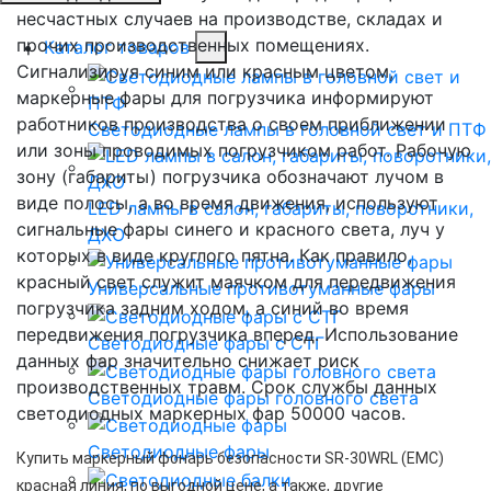
несчастных случаев на производстве, складах и
прочих производственных помещениях.
Каталог товаров
Сигнализируя синим или красным цветом,
маркерные фары для погрузчика информируют
работников производства о своем приближении
Светодиодные лампы в головной свет и ПТФ
или зоны проводимых погрузчиком работ. Рабочую
зону (габариты) погрузчика обозначают лучом в
виде полосы, а во время движения, используют
LED лампы в салон, габариты, поворотники,
сигнальные фары синего и красного света, луч у
ДХО
которых в виде круглого пятна. Как правило,
красный свет служит маячком для передвижения
Универсальные противотуманные фары
погрузчика задним ходом, а синий во время
передвижения погрузчика вперед. Использование
Светодиодные фары с СТГ
данных фар значительно снижает риск
производственных травм. Срок службы данных
Светодиодные фары головного света
светодиодных маркерных фар 50000 часов.
Светодиодные фары
Купить маркерный фонарь безопасности
SR-30WRL (EMC)
красная линия
, по выгодной цене, а также, другие