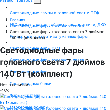
Каталог товаров
Светодиодные лампы в головной свет и ПТФ
Главная
LED лампы в салон, габариты, поворотники, ДХО
Светодиодные фары головного света
Светодиодные фары головного света 7 дюймов
Универсальные противотуманные фары
140 Вт (комплект)
Светодиодные фары
Светодиодные фары с СТГ
головного света 7 дюймов
Светодиодные фары головного света
140 Вт (комплект)
Светодиодные фары
Светодиодные балки
Нет в наличии
-18%
Фары-искатели
Маркерные фонари