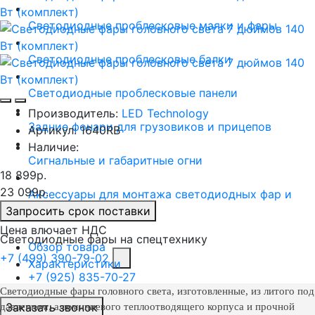
Светодиодные проблесковые маяки и фары
Светодиодные проблесковые балки
Светодиодные проблесковые панели
Производитель:
LED Technology
Задние фонари для грузовиков и прицепов
Артикул:
1640RB
Наличие:
Сигнальные и габаритные огни
18 899р.
23 099р.
Аксессуары для монтажа светодиодных фар и
балок
Запросить срок поставки
Цена влючает НДС
Светодиодные фары на спецтехнику
Обзор товара
+7 (499) 390-79-02
Характеристики
+7 (925) 835-70-27
Светодиодные фары головного света, изготовленные, из литого под
Заказать звонок
давлением, алюминиевого теплоотводящего корпуса и прочной