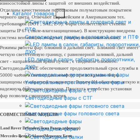
износостойкой линзы с защитой от внешних воздействий.
Отделаны качественным порошковым полуматовым покрытием
Каталог товаров
черного цвета. Отвечают Европейским и Американским тех.
требованиям (DOT , SAE, E-9). Фары соответствуют степени
защиты IP 67 ( пыле-влагозащищенные). В конструкцию внедрена
Светодиодные лампы в головной свет и ПТФ
система вентиляции воздуха ( рециркуляционный клапан).
Режимы работы фар: ближний и дальний свет. Ближний свет имеет
четкую светотеневую границу, с равномерной заливкой, дальний
LED лампы в салон, габариты, поворотники,
свет - направленный яркий пучок , с тандемом ближнего.
ДХО
Светодиоды CREE обеспечивают продолжительный срок службы в
50000 часов, а светоотдача комфорт при вождении. Фары
Универсальные противотуманные фары
защищены от обратной полярности. Разъем H4 обеспечит легкую и
надежную фиксацию проводов. Простота и удобство установки
фар позволит сэкономить время.
Светодиодные фары с СТГ
Светодиодные фары головного света
СОВМЕСТИМЫЕ МОДЕЛИ:
Land Rover Defender(
Ленд
Ровер
дефендер
)
Светодиодные фары
Mercedes-Benz G-klasse(Мерседес Бенц