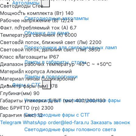
Автолампы
Светодиоды
Cree
Мощность комплекта (Вт)
140
Светодиодные автолампы
Рабочее напряжение (В)
12/24
Факт. потребляемый ток (А)
6.7
Обманки для ламп
Температура свечения (К)
6000
Световой поток, ближний свет (Лм)
2200
Переходники для светодиодных ламп
Световой поток, дальний свет (Лм)
3850
Класс влагозащиты
IP67
Лампы в габариты, стопы
Диапазон рабочих температур
-40°С ~ +50°С
Материал корпуса
Алюминий
Лампы в поворотники
Материал линзы
Поликарбонат
Фары с СТГ
Диаметр фары (мм)
178
Глубина (мм)
90
Универсальные противотуманные фары
Габариты упаковки Д/В/Г (мм)
400/200/130
Вес БРУТТО (гр)
2300
Светодиодные фары с СТГ
Гарантия (мес)
12
Telegram
WhatsApp
order@led-fara.ru
Заказать звонок
Светодиодные фары головного света