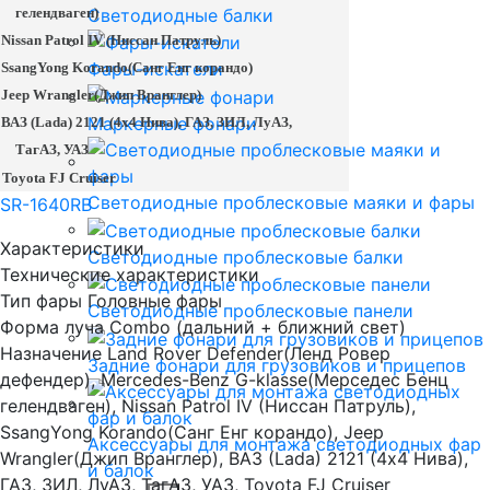
гелендваген)
Светодиодные балки
Nissan Patrol IV (
Ниссан
Патруль
)
Фары-искатели
SsangYong Korando(Санг Енг корандо)
Jeep Wrangler(Джип Вранглер)
Маркерные фонари
ВАЗ (Lada) 2121 (4x4 Нива), ГАЗ, ЗИЛ, ЛуАЗ,
ТагАЗ, УАЗ
Toyota FJ Cruiser
Светодиодные проблесковые маяки и фары
SR-1640RB
Характеристики
Светодиодные проблесковые балки
Технические характеристики
Тип фары
Головные фары
Светодиодные проблесковые панели
Форма луча
Combo (дальний + ближний свет)
Назначение
Land Rover Defender(Ленд Ровер
Задние фонари для грузовиков и прицепов
дефендер), Mercedes-Benz G-klasse(Мерседес Бенц
гелендваген), Nissan Patrol IV (Ниссан Патруль),
SsangYong Korando(Санг Енг корандо), Jeep
Аксессуары для монтажа светодиодных фар
Wrangler(Джип Вранглер), ВАЗ (Lada) 2121 (4x4 Нива),
и балок
ГАЗ, ЗИЛ, ЛуАЗ, ТагАЗ, УАЗ, Toyota FJ Cruiser