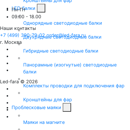
Кронштейны для фар
LED балки
Пн-Пт
09.00 - 18.00
Однорядные светодиодные балки
Наши контакты
+7 (499) 390-79-02
order@led-fara.ru
Двухрядные светодиодные балки
г. Москва
Гибридные светодиодные балки
Панорамные (изогнутые) светодиодные
балки
Led-fara © 2026
Комплекты проводки для подключения фар
Кронштейны для фар
Проблесковые маяки
Маяки на магните