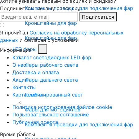
Хотите узнавать первым об акциях и скидках?
Комплекты проводки для подключения фар
Подпишитесь на нашу рассылку
Подписаться
Кронштейны для фар
Я прочитал
Согласие на обработку персональных
Кронштейны для фар
данных
и согласен с условиями
LED фары
Информация
Каталог светодиодных LED фар
О нас
Фары рабочего света
Доставка и оплата
Акции
Фары дальнего света
Контакты
Карта сайта
Комбинированный свет
Политика использования файлов cookie
Фары для мотоциклов
Пользовательское соглашение
Публичная оферта
Комплекты проводки для подключения фар
Время работы