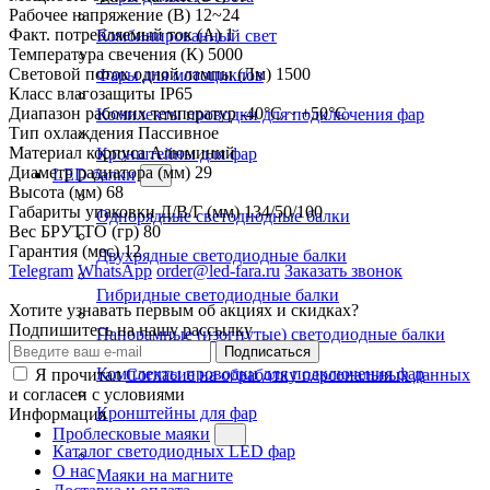
Рабочее напряжение (В)
12~24
Факт. потребляемый ток (А)
1
Комбинированный свет
Температура свечения (К)
5000
Световой поток одной лампы (Лм)
1500
Фары для мотоциклов
Класс влагозащиты
IP65
Диапазон рабочих температур
-40°С ~ +50°С
Комплекты проводки для подключения фар
Тип охлаждения
Пассивное
Материал корпуса
Алюминий
Кронштейны для фар
Диаметр радиатора (мм)
29
LED балки
Высота (мм)
68
Габариты упаковки Д/В/Г (мм)
134/50/100
Однорядные светодиодные балки
Вес БРУТТО (гр)
80
Гарантия (мес)
12
Двухрядные светодиодные балки
Telegram
WhatsApp
order@led-fara.ru
Заказать звонок
Гибридные светодиодные балки
Хотите узнавать первым об акциях и скидках?
Подпишитесь на нашу рассылку
Панорамные (изогнутые) светодиодные балки
Подписаться
Комплекты проводки для подключения фар
Я прочитал
Согласие на обработку персональных данных
и согласен с условиями
Кронштейны для фар
Информация
Проблесковые маяки
Каталог светодиодных LED фар
О нас
Маяки на магните