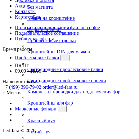
Доставка и оплата
Акции
Без магнита
Контакты
Карта сайта
Маяки на кронштейне
Политика использования файлов cookie
Фары-вспышки
Пользовательское соглашение
Публичная оферта
Проблесковые стрелки
Время работы
Кронштейны DIN для маяков
Проблесковые балки
Пн-Пт
Светодиодные проблесковые балки
09.00 - 18.00
Светодиодные проблесковые панели
Наши контакты
+7 (499) 390-79-02
order@led-fara.ru
Комплекты проводки для подключения фар
г. Москва
Кронштейны для фар
Маркерные фонари
Красный луч
Led-fara © 2026
Синий луч