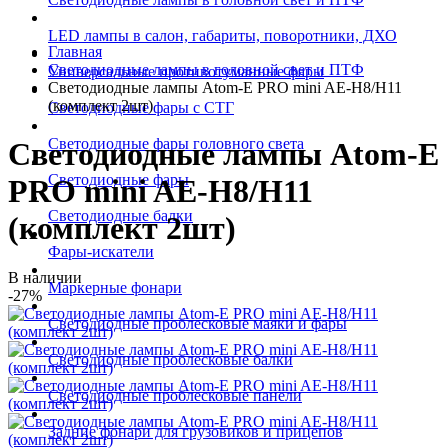
LED лампы в салон, габариты, поворотники, ДХО
Главная
Светодиодные лампы в головной свет и ПТФ
Универсальные противотуманные фары
Светодиодные лампы Atom-E PRO mini AE-H8/H11
(комплект 2шт)
Светодиодные фары с СТГ
Светодиодные фары головного света
Светодиодные лампы Atom-E
Светодиодные фары
PRO mini AE-H8/H11
Светодиодные балки
(комплект 2шт)
Фары-искатели
В наличии
Маркерные фонари
-27%
Светодиодные проблесковые маяки и фары
Светодиодные проблесковые балки
Светодиодные проблесковые панели
Задние фонари для грузовиков и прицепов