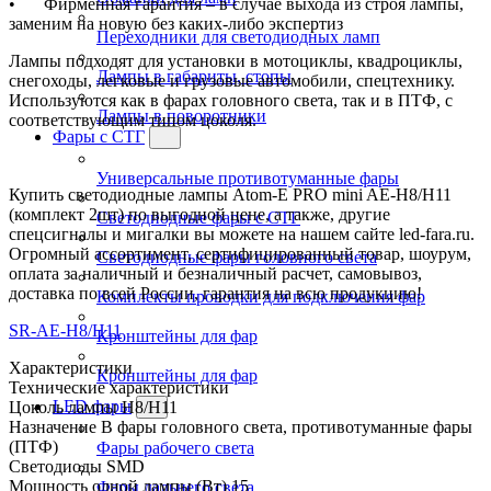
•
Фирменная гарантия – в случае выхода из строя лампы,
заменим на новую без каких-либо экспертиз
Переходники для светодиодных ламп
Лампы подходят для установки в мотоциклы, квадроциклы,
Лампы в габариты, стопы
снегоходы, легковые и грузовые автомобили, спецтехнику.
Используются как в фарах головного света, так и в ПТФ, с
Лампы в поворотники
соответствующим типом цоколя.
Фары с СТГ
Универсальные противотуманные фары
Купить светодиодные лампы Atom-E PRO mini AE-H8/H11
(комплект 2шт) по выгодной цене, а также, другие
Светодиодные фары с СТГ
спецсигналы и мигалки вы можете на нашем сайте led-fara.ru.
Огромный ассортимент, сертифицированный товар, шоурум,
Светодиодные фары головного света
оплата за наличный и безналичный расчет, самовывоз,
доставка по всей России, гарантия на всю продукцию!
Комплекты проводки для подключения фар
SR-AE-H8/H11
Кронштейны для фар
Характеристики
Кронштейны для фар
Технические характеристики
LED фары
Цоколь лампы
H8/H11
Назначение
В фары головного света, противотуманные фары
(ПТФ)
Фары рабочего света
Светодиоды
SMD
Мощность одной лампы (Вт)
15
Фары дальнего света