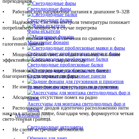
переходников
Светодиодные фары
•
Работают при напряжении питания в диапазоне 9–32В
Светодиодные балки
•
Надёжность. Система контроля температуры понижает
потребляемую мощность в случае перегрева
Фары-искатели
•
Более высокая яркость свечения по сравнению с
Маркерные фонари
галогенной лампой
Светодиодные проблесковые маяки и фары
•
Мощный белый свет, не отдаёт в синеву, что более
эффективно, особенно в сырую погоду
Светодиодные проблесковые балки
•
Невысокий нагрев корпуса лампы, что более
Светодиодные проблесковые панели
благоприятно для отражателя фары
•
Не имеет значение полярность при подключении
Задние фонари для грузовиков и прицепов
•
Абсолютное отсутствие помех на радио
Аксессуары для монтажа светодиодных фар и
•
Расположение диодов идентично расположению нити
балок
накала в штатной лампе, благодаря чему, формируется четкая
Автолампы
свето-теневая граница.
Светодиодные автолампы
•
Не слепят встречные автомобили
Обманки для ламп