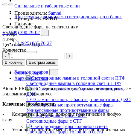
Сигнальные и габаритные огни
Производитель:
Samrai
Аксессуары для монтажа светодиодных фар и балок
Артикул:
AE-H8/H11
Наличие:
Светодиодные фары на спецтехнику
+7 (499) 390-79-02
3 199р.
4 399р.
+7 (925) 835-70-27
Цена влючает НДС
Количество:
Заказать звонок
-
+
В корзину
Быстрый заказ
Каталог товаров
Обзор товара
Характеристики
Светодиодные лампы в головной свет и ПТФ
Atom-E PRO mini– серия ярких компактных светодиодных лам
в алюминиевом корпусе
LED лампы в салон, габариты, поворотники, ДХО
Ключевые особенности:
Универсальные противотуманные фары
•
Компактный размер, подходит практически в любую
фару
Светодиодные фары с СТГ
•
Установка в штатное место в фаре без дополнительных
Светодиодные фары головного света