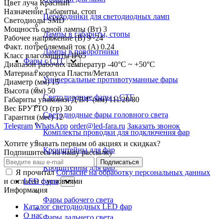
Цвет луча
Красный
Назначение
Габариты, стоп
Переходники для светодиодных ламп
Светодиоды
SMD
Мощность одной лампы (Вт)
3
Лампы в габариты, стопы
Рабочее напряжение (В)
9~24
Факт. потребляемый ток (А)
0.24
Лампы в поворотники
Класс влагозащиты
IP65
Фары с СТГ
Диапазон рабочих температур
-40°С ~ +50°С
Материал корпуса
Пласти/Металл
Универсальные противотуманные фары
Диаметр (мм)
15
Высота (мм)
50
Светодиодные фары с СТГ
Габариты упаковки Д/В/Г (мм)
111/20/80
Вес БРУТТО (гр)
30
Светодиодные фары головного света
Гарантия (мес)
12
Telegram
WhatsApp
order@led-fara.ru
Заказать звонок
Комплекты проводки для подключения фар
Хотите узнавать первым об акциях и скидках?
Кронштейны для фар
Подпишитесь на нашу рассылку
Подписаться
Кронштейны для фар
Я прочитал
Согласие на обработку персональных данных
и согласен с условиями
LED фары
Информация
Фары рабочего света
Каталог светодиодных LED фар
О нас
Фары дальнего света