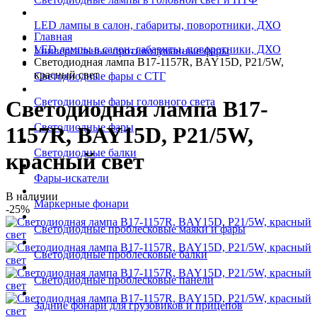
LED лампы в салон, габариты, поворотники, ДХО
Главная
LED лампы в салон, габариты, поворотники, ДХО
Универсальные противотуманные фары
Светодиодная лампа B17-1157R, BAY15D, P21/5W,
красный свет
Светодиодные фары с СТГ
Светодиодные фары головного света
Светодиодная лампа B17-
Светодиодные фары
1157R, BAY15D, P21/5W,
Светодиодные балки
красный свет
Фары-искатели
В наличии
Маркерные фонари
-25%
Светодиодные проблесковые маяки и фары
Светодиодные проблесковые балки
Светодиодные проблесковые панели
Задние фонари для грузовиков и прицепов