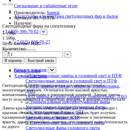
Сигнальные и габаритные огни
Производитель:
Samrai
Аксессуары для монтажа светодиодных фар и балок
Артикул:
B17-1157R
Наличие:
Светодиодные фары на спецтехнику
+7 (499) 390-79-02
1 199р.
1 599р.
+7 (925) 835-70-27
Цена влючает НДС
Количество:
Заказать звонок
-
+
В корзину
Быстрый заказ
Каталог товаров
Обзор товара
Характеристики
Светодиодные лампы в головной свет и ПТФ
Светодиодная лампа предназначена для замены штатной с
аналогичным цоколем. Отличается более высокой яркостью,
компактными размерами и равномерной заливкой. Данные лампы
LED лампы в салон, габариты, поворотники, ДХО
могут использоваться в габаритных фонарях, в фонарях стоп-сигнала.
Универсальные противотуманные фары
Лампы красного цвета лучше подходят для установки в фонари с
красным стеклом, благодаря такой лампе, фонарь будет излучать
Светодиодные фары с СТГ
насыщенный красный свет, а быстрое включение и увеличенная
яркость, делает автомобиль заметнее, что повышает вашу безопасность
на дороге.
Светодиодные фары головного света