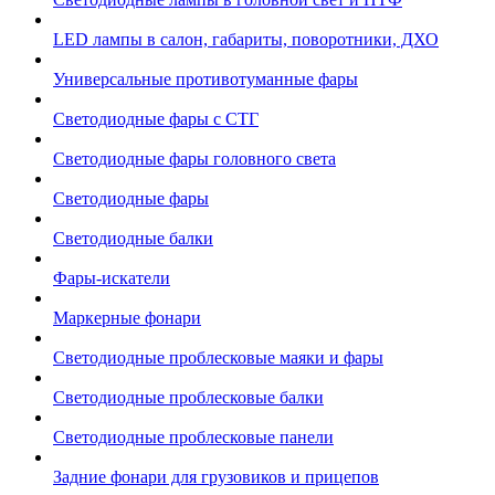
LED лампы в салон, габариты, поворотники, ДХО
Универсальные противотуманные фары
Светодиодные фары с СТГ
Светодиодные фары головного света
Светодиодные фары
Светодиодные балки
Фары-искатели
Маркерные фонари
Светодиодные проблесковые маяки и фары
Светодиодные проблесковые балки
Светодиодные проблесковые панели
Задние фонари для грузовиков и прицепов