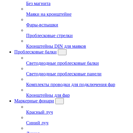
Без магнита
Маяки на кронштейне
Фары-вспышки
Проблесковые стрелки
Кронштейны DIN для маяков
Проблесковые балки
Светодиодные проблесковые балки
Светодиодные проблесковые панели
Комплекты проводки для подключения фар
Кронштейны для фар
Маркерные фонари
Красный луч
Синий луч