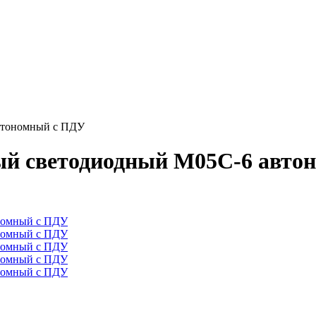
втономный с ПДУ
ый светодиодный M05C-6 авто