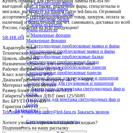
Купить обманку для светодиодной лампы HR-H4 по
выгодной цене, а также, различные фары, спецсигналы и
Светодиодные фары
мигалки, вы можете на нашем сайте led-fara.ru. Огромный
ассортимент, сертифицированный товар, шоурум, оплата за
Светодиодные балки
наличный и безналичный расчет, самовывоз, доставка по всей
России, гарантия на всю продукцию!
Фары-искатели
SR-HR-H4
Маркерные фонари
Характеристики
Светодиодные проблесковые маяки и фары
Технические характеристики
Цоколь лампы
H4
Светодиодные проблесковые балки
Назначение
Обманка для светодиодных ламп
Рабочее напряжение (В)
9~32
Светодиодные проблесковые панели
Класс влагозащиты
IP65
Диапазон рабочих температур
-40°С ~ +90°С
Задние фонари для грузовиков и прицепов
Материал корпуса
Металл
Размер блока Д/Ш/В (мм)
66/39/23
Габариты упаковки Д/В/Г (мм)
125/50/85
Аксессуары для монтажа светодиодных фар и
Вес БРУТТО (гр)
405
балок
Гарантия (мес)
12
Автолампы
Telegram
WhatsApp
order@led-fara.ru
Заказать звонок
Светодиодные автолампы
Хотите узнавать первым об акциях и скидках?
Подпишитесь на нашу рассылку
Обманки для ламп