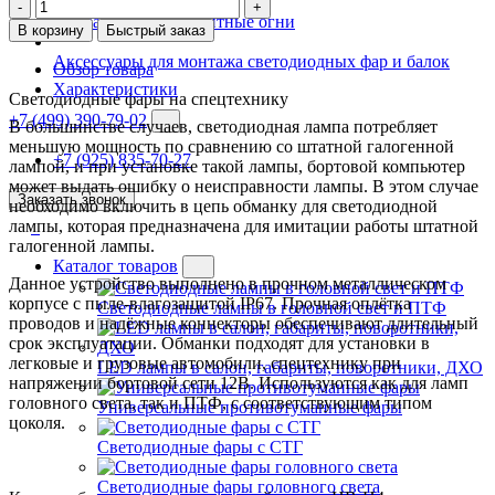
-
+
Сигнальные и габаритные огни
В корзину
Быстрый заказ
Аксессуары для монтажа светодиодных фар и балок
Обзор товара
Характеристики
Светодиодные фары на спецтехнику
+7 (499) 390-79-02
В большинстве случаев, светодиодная лампа потребляет
меньшую мощность по сравнению со штатной галогенной
+7 (925) 835-70-27
лампой, и при установке такой лампы, бортовой компьютер
может выдать ошибку о неисправности лампы. В этом случае
Заказать звонок
необходимо включить в цепь обманку для светодиодной
лампы, которая предназначена для имитации работы штатной
галогенной лампы.
Каталог товаров
Данное устройство выполнено в прочном металлическом
корпусе с пыле-влагозащитой IP67. Прочная оплётка
Светодиодные лампы в головной свет и ПТФ
проводов и надёжные коннекторы обеспечивают длительный
срок эксплуатации. Обманки подходят для установки в
легковые и грузовые автомобили, спецтехнику при
LED лампы в салон, габариты, поворотники, ДХО
напряжении бортовой сети 12В. Используются как для ламп
головного света, так и ПТФ, с соответствующим типом
Универсальные противотуманные фары
цоколя.
Светодиодные фары с СТГ
Светодиодные фары головного света