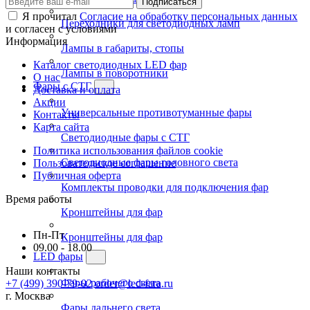
Подписаться
Я прочитал
Согласие на обработку персональных данных
Переходники для светодиодных ламп
и согласен с условиями
Информация
Лампы в габариты, стопы
Каталог светодиодных LED фар
Лампы в поворотники
О нас
Фары с СТГ
Доставка и оплата
Акции
Универсальные противотуманные фары
Контакты
Карта сайта
Светодиодные фары с СТГ
Политика использования файлов cookie
Светодиодные фары головного света
Пользовательское соглашение
Публичная оферта
Комплекты проводки для подключения фар
Время работы
Кронштейны для фар
Пн-Пт
Кронштейны для фар
09.00 - 18.00
LED фары
Наши контакты
Фары рабочего света
+7 (499) 390-79-02
order@led-fara.ru
г. Москва
Фары дальнего света