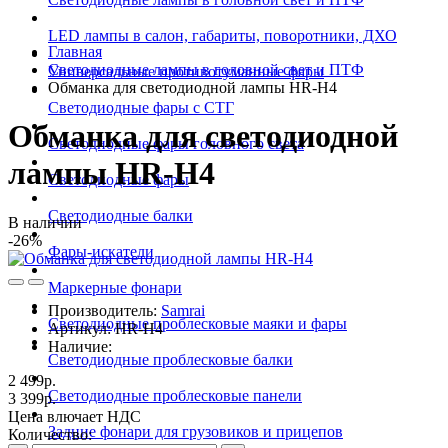
LED лампы в салон, габариты, поворотники, ДХО
Главная
Светодиодные лампы в головной свет и ПТФ
Универсальные противотуманные фары
Обманка для светодиодной лампы HR-H4
Светодиодные фары с СТГ
Обманка для светодиодной
Светодиодные фары головного света
лампы HR-H4
Светодиодные фары
Светодиодные балки
В наличии
-26%
Фары-искатели
Маркерные фонари
Производитель:
Samrai
Светодиодные проблесковые маяки и фары
Артикул:
HR-H4
Наличие:
Светодиодные проблесковые балки
2 499р.
Светодиодные проблесковые панели
3 399р.
Цена влючает НДС
Задние фонари для грузовиков и прицепов
Количество: