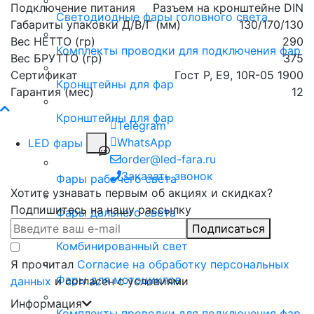
Подключение питания
Разъем на кронштейне DIN
Светодиодные фары головного света
Габариты упаковки Д/В/Г (мм)
130/170/130
Вес НЕТТО (гр)
290
Комплекты проводки для подключения фар
Вес БРУТТО (гр)
375
Сертификат
Гост Р, E9, 10R-05 1900
Кронштейны для фар
Гарантия (мес)
12
Кронштейны для фар
Telegram
WhatsApp
LED фары
order@led-fara.ru
Заказать звонок
Фары рабочего света
Хотите узнавать первым об акциях и скидках?
Подпишитесь на нашу рассылку
Фары дальнего света
Подписаться
Комбинированный свет
Я прочитал
Согласие на обработку персональных
Фары для мотоциклов
данных
и согласен с условиями
Информация
Комплекты проводки для подключения фар