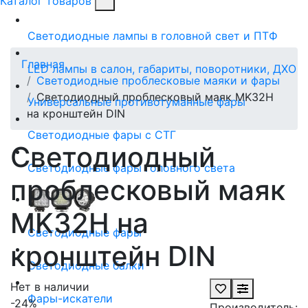
Каталог товаров
Светодиодные лампы в головной свет и ПТФ
Главная
LED лампы в салон, габариты, поворотники, ДХО
Светодиодные проблесковые маяки и фары
Светодиодный проблесковый маяк MK32H
Универсальные противотуманные фары
на кронштейн DIN
Светодиодные фары с СТГ
Светодиодный
Светодиодные фары головного света
проблесковый маяк
MK32H на
Светодиодные фары
кронштейн DIN
Светодиодные балки
Нет в наличии
Фары-искатели
-24%
Производитель: