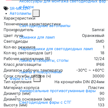
Аксессуары для монтажа светодиодных фар
и балок
SR-MK32H
Автолампы
Характеристики
Технические характеристики
Светодиодные автолампы
Производитель
Samrai
Цвет луча
Оранжевый
Обманки для ламп
Светодиоды
SMD
Кол-во режимов
1
Переходники для светодиодных ламп
Кол-во светодиодов (шт)
18
Рабочее напряжение (В)
12/24
Лампы в габариты, стопы
Класс влагозащиты
IP66
Диапазон рабочих температур
-30°С ~ +60°С
Лампы в поворотники
Срок службы диодов (ч)
30000
Фары с СТГ
Тип крепления
На кронштейн DIN Ø24мм
Материал корпуса
Пластик
Универсальные противотуманные фары
Диаметр (мм)
90
Диаметр основания (мм)
120
Светодиодные фары с СТГ
Высота (мм)
133