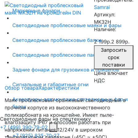
Samrai
Маркерные фонари
Артикул:
MK32H
Светодиодные проблесковые маяки и фары
Наличие:
Светодиодные проблесковые балки
2 199р.
2 899р.
Запросить
Светодиодные проблесковые панели
срок
поставки
Задние фонари для грузовиков и прицепов
Цена влючает
НДС
Сигнальные и габаритные огни
Обзор товара
Характеристики
Аксессуары для монтажа светодиодных фар и
Маяк проблесковый оранжевый светодиодный в
балок
прочном корпусе из высококачественного
поликарбоната на кронштейне. Имеет пыле-
Светодиодные фары на спецтехнику
влагозащиту IP67 и способен работать при
+7 (499) 390-79-02
напряжении питания 12/24V в широком
+7 (925) 835-70-27
температурном диапазоне (-45C ~ +50C).