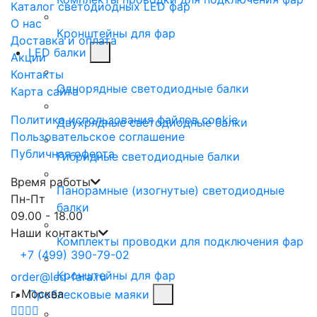
Каталог светодиодных LED фар
О нас
Кронштейны для фар
Доставка и оплата
LED балки
Акции
Контакты
Однорядные светодиодные балки
Карта сайта
Политика использования файлов cookie
Двухрядные светодиодные балки
Пользовательское соглашение
Публичная оферта
Гибридные светодиодные балки
Время работы
Панорамные (изогнутые) светодиодные
Пн-Пт
балки
09.00 - 18.00
Наши контакты
Комплекты проводки для подключения фар
+7 (499) 390-79-02
Кронштейны для фар
order@led-fara.ru
г. Москва
Проблесковые маяки