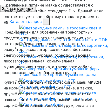
Крепление и питание маяка осуществляется с
Заказать звонок
помощью кронштейна стандарта DIN. Данный маяк
соответствует европейскому стандарту качества
Каталог товаров
E9.
Предназначен для обозначения транспортных
средств специального назначения, таких как
Светодиодные лампы в головной свет и ПТФ
автокран, бульдозер, самосвал, трактор,
эвакуатор, экскаватор, сельскохозяйственная,
снегоуборочная, буровая, горнодобывающая,
LED лампы в салон, габариты, поворотники,
лесозаготовительная, коммунальная,
ДХО
муниципальная техника, а также автомобили
сопровождения негабаритных грузов
Универсальные противотуманные фары
Купить Светодиодный проблесковый маяк MK32H
Светодиодные фары с СТГ
на кронштейн DIN, по выгодной цене, а также,
другие спецсигналы и мигалки вы можете на
Светодиодные фары головного света
нашем сайте led-fara.ru. Огромный ассортимент,
сертифицированный товар, шоурум, оплата за