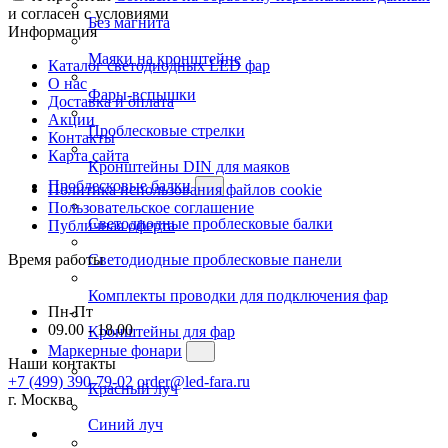
и согласен с условиями
Без магнита
Информация
Маяки на кронштейне
Каталог светодиодных LED фар
О нас
Фары-вспышки
Доставка и оплата
Акции
Проблесковые стрелки
Контакты
Карта сайта
Кронштейны DIN для маяков
Проблесковые балки
Политика использования файлов cookie
Пользовательское соглашение
Светодиодные проблесковые балки
Публичная оферта
Время работы
Светодиодные проблесковые панели
Комплекты проводки для подключения фар
Пн-Пт
09.00 - 18.00
Кронштейны для фар
Маркерные фонари
Наши контакты
+7 (499) 390-79-02
order@led-fara.ru
Красный луч
г. Москва
Синий луч