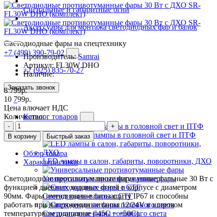
Сигнальные и габаритные огни
Аксессуары для монтажа светодиодных фар и балок
Светодиодные фары на спецтехнику
+7 (499) 390-79-02
Производитель:
Samrai
Артикул:
FL30W DHO
+7 (925) 835-70-27
Наличие:
Заказать звонок
8 799р.
10 799р.
Цена влючает НДС
Количество:
Каталог товаров
-
+
Светодиодные лампы в головной свет и ПТФ
В корзину
Быстрый заказ
Обзор товара
LED лампы в салон, габариты, поворотники, ДХО
Характеристики
Светодиодные противотуманные фары универсальные 30 Вт с
Универсальные противотуманные фары
функцией дневных ходовых огней в корпусе с диаметром
90мм. Фары имеют пыле-влагозащиту IP67 и способны
Светодиодные фары с СТГ
работать при напряжении питания 12/24V в широком
температурном диапазоне (-45C ~ +50C).
Светодиодные фары головного света