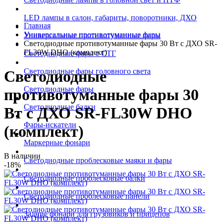
LED лампы в салон, габариты, поворотники, ДХО
Главная
Универсальные противотуманные фары
Универсальные противотуманные фары
Светодиодные противотуманные фары 30 Вт с ДХО SR-
FL30W DHO (комплект)
Светодиодные фары с СТГ
Светодиодные фары головного света
Светодиодные
Светодиодные фары
противотуманные фары 30
Светодиодные балки
Вт с ДХО SR-FL30W DHO
Фары-искатели
(комплект)
Маркерные фонари
В наличии
Светодиодные проблесковые маяки и фары
-18%
Светодиодные проблесковые балки
Светодиодные проблесковые панели
Задние фонари для грузовиков и прицепов