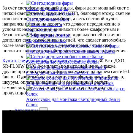
За счёт светоформирующей линзы, фары дают мощный свет с
Светодиодные фары
четкой светотеневой границей (СТГ), благодаря этому, свет не
ослепляет встречные автомобили, а весь световой пучок
Светодиодные балки
направлен именно на дорогу, что делают передвижение в
условиях недостаточной видимости более комфортным и
Фары-искатели
безопасным! А функция дневных ходовых огней отлично
дополнят свет от габаритных огней, что сделает автомобиль
Маркерные фонари
более заметным в потоке в дневное время, что также
положительно влияет на безопасность дорожного движения.
Светодиодные проблесковые маяки и фары
Купить cветодиодные противотуманные фары
30 Вт с ДХО
Светодиодные проблесковые балки
SR-FL30W DHO (комплект) по выгодной цене, а также,
другие противотуманные фары вы можете на нашем сайте led-
Светодиодные проблесковые панели
fara.ru. Огромный ассортимент, сертифицированный товар,
шоурум, оплата за наличный и безналичный расчет,
Задние фонари для грузовиков и прицепов
самовывоз, доставка по всей России, гарантия на всю
продукцию!
Аксессуары для монтажа светодиодных фар и
балок
Автолампы
Светодиодные автолампы
Обманки для ламп