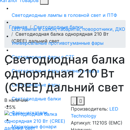
Каталог товаров
Светодиодные лампы в головной свет и ПТФ
Главная
Светодиодные балки
LED лампы в салон, габариты, поворотники, ДХО
Светодиодная балка однорядная 210 Вт
(CREE) дальний свет
Универсальные противотуманные фары
Светодиодная балка
Светодиодные фары с СТГ
однорядная 210 Вт
Светодиодные фары головного света
(CREE) дальний свет
Светодиодные фары
Светодиодные балки
В наличии
-25%
Производитель:
LED
Фары-искатели
Technology
Артикул:
11210S (EMC)
Маркерные фонари
Наличие: