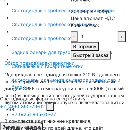
Светодиодные проблесковые маяки и фары
30 599р.
41 099р.
Цена влючает НДС
Светодиодные проблесковые балки
Количество:
-
+
Светодиодные проблесковые панели
В корзину
Задние фонари для грузовиков и прицепов
Быстрый заказ
Обзор товара
Характеристики
Сигнальные и габаритные огни
Однорядная светодиодная балка 210 Вт дальнего
Аксессуары для монтажа светодиодных фар и
света серии Silver Perfomance на оригинальных
балок
диодах CREE с температурой света 5000К (тёплый
свет) и повышенной светоотдачей в ударопрочном
Светодиодные фары на спецтехнику
литом алюминиевом корпусе с пыле-влагозащитой
+7 (499) 390-79-02
IP68.
+7 (925) 835-70-27
В комплекте идут нижние крепления,
Заказать звонок
передвигающиеся по всей длине, что даёт