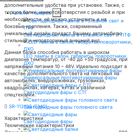
дополнительные удобства при установке. Также, с
торцов балки, имеются отверстия с резьбой и при
Каталог товаров
необходимости, её можно установить и на
боковые крепления. Также, современный
уникальный дизайн придаст Вашему автомобилю
Светодиодные лампы в головной свет и ПТФ
стильный и неповторимый внешний вид.
Данная балка способна работать в широком
LED лампы в салон, габариты, поворотники,
диапазоне температур, от -40 до +50 градусов, при
ДХО
напряжении питания 10 – 48V. Идеально подходит в
качестве дополнительного света на легковых на
Универсальные противотуманные фары
автомобилях, внедорожниках, грузовиках,
квадроциклах, катерах, яхтах и различной
Светодиодные фары с СТГ
спецтехники.
SR-11210S (EMC)
Светодиодные фары головного света
Характеристики
Светодиодные фары
Технические характеристики