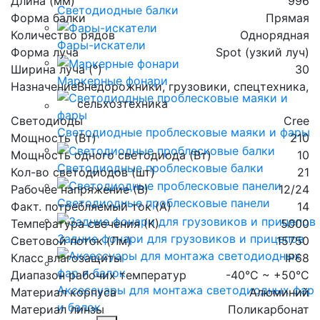
Длина (мм)
996
Светодиодные балки
Форма балки
Прямая
Количество рядов
Однорядная
Фары-искатели
Форма луча
Spot (узкий луч)
Ширина луча (°)
30
Маркерные фонари
Назначение
Внедорожники, грузовики, спецтехника,
сельхозтехника
Светодиоды
Cree
Светодиодные проблесковые маяки и фары
Мощность (Вт)
210
Мощность одного светодиода (Вт)
10
Светодиодные проблесковые балки
Кол-во светодиодов (шт)
21
Рабочее напряжение (В)
12/24
Светодиодные проблесковые панели
Факт. потребляемый ток (А)
14
Температура свечения (К)
5000
Задние фонари для грузовиков и прицепов
Световой поток (Лм)
15750
Класс влагозащиты
IP68
Диапазон рабочих температур
-40°С ~ +50°С
Аксессуары для монтажа светодиодных фар
Материал корпуса
Алюминий
и балок
Материал линзы
Поликарбонат