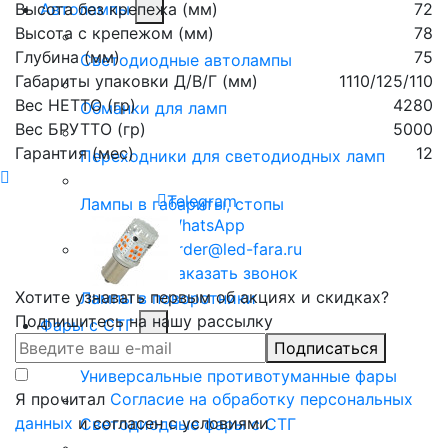
Высота без крепежа (мм)
72
Автолампы
Высота с крепежом (мм)
78
Глубина (мм)
75
Светодиодные автолампы
Габариты упаковки Д/В/Г (мм)
1110/125/110
Вес НЕТТО (гр)
4280
Обманки для ламп
Вес БРУТТО (гр)
5000
Гарантия (мес)
12
Переходники для светодиодных ламп
Telegram
Лампы в габариты, стопы
WhatsApp
order@led-fara.ru
Заказать звонок
Хотите узнавать первым об акциях и скидках?
Лампы в поворотники
Подпишитесь на нашу рассылку
Фары с СТГ
Подписаться
Универсальные противотуманные фары
Я прочитал
Согласие на обработку персональных
данных
и согласен с условиями
Светодиодные фары с СТГ