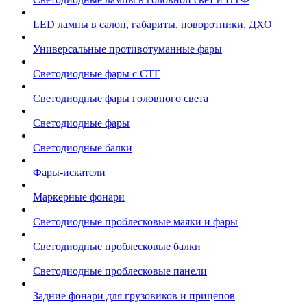
LED лампы в салон, габариты, поворотники, ДХО
Универсальные противотуманные фары
Светодиодные фары с СТГ
Светодиодные фары головного света
Светодиодные фары
Светодиодные балки
Фары-искатели
Маркерные фонари
Светодиодные проблесковые маяки и фары
Светодиодные проблесковые балки
Светодиодные проблесковые панели
Задние фонари для грузовиков и прицепов