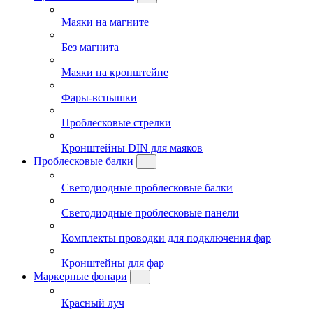
Маяки на магните
Без магнита
Маяки на кронштейне
Фары-вспышки
Проблесковые стрелки
Кронштейны DIN для маяков
Проблесковые балки
Светодиодные проблесковые балки
Светодиодные проблесковые панели
Комплекты проводки для подключения фар
Кронштейны для фар
Маркерные фонари
Красный луч