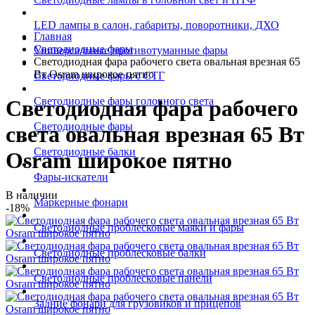
LED лампы в салон, габариты, поворотники, ДХО
Главная
Светодиодные фары
Универсальные противотуманные фары
Светодиодная фара рабочего света овальная врезная 65
Вт Osram широкое пятно
Светодиодные фары с СТГ
Светодиодные фары головного света
Светодиодная фара рабочего
Светодиодные фары
света овальная врезная 65 Вт
Светодиодные балки
Osram широкое пятно
Фары-искатели
В наличии
Маркерные фонари
-18%
Светодиодные проблесковые маяки и фары
Светодиодные проблесковые балки
Светодиодные проблесковые панели
Задние фонари для грузовиков и прицепов