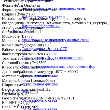
Технические характеристики
Форма фары
Овальная
Переходники для светодиодных ламп
Форма луча
Flood (широкое пятно)
Ширина луча (°)
60
Лампы в габариты, стопы
Назначение
Внедорожники, грузовики, автобусы,
квадроциклы, снегоходы, легковые авто, мотоциклы, скутеры,
Лампы в поворотники
строй-, сельхоз- техника
Фары с СТГ
Светодиоды
Osram
Мощность (Вт)
65
Универсальные противотуманные фары
Мощность одного светодиода (Вт)
3
Кол-во светодиодов (шт)
13
Светодиодные фары с СТГ
Рабочее напряжение (В)
12/24
Факт. потребляемый ток (А)
3.68
Светодиодные фары головного света
Температура свечения (К)
5000
Световой поток (Лм)
6500
Комплекты проводки для подключения фар
Класс влагозащиты
IP68
Диапазон рабочих температур
-40°С ~ +50°С
Кронштейны для фар
Материал корпуса
Алюминий
Материал линзы
Поликарбонат
Кронштейны для фар
Ширина (мм)
162
Высота без крепежа (мм)
112
LED фары
Глубина (мм)
82
Габариты упаковки Д/В/Г (мм)
192/126/151
Фары рабочего света
Вес НЕТТО (гр)
760
Вес БРУТТО (гр)
905
Фары дальнего света