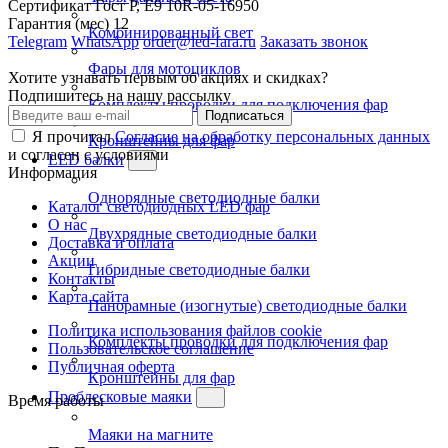
Сертификат
Гост Р, E9 10R-05-16950
Гарантия (мес)
12
Комбинированный свет
Telegram
WhatsApp
order@led-fara.ru
Заказать звонок
Фары для мотоциклов
Хотите узнавать первым об акциях и скидках?
Подпишитесь на нашу рассылку
Комплекты проводки для подключения фар
Подписаться
Я прочитал
Согласие на обработку персональных данных
Кронштейны для фар
и согласен с условиями
LED балки
Информация
Однорядные светодиодные балки
Каталог светодиодных LED фар
О нас
Двухрядные светодиодные балки
Доставка и оплата
Акции
Гибридные светодиодные балки
Контакты
Карта сайта
Панорамные (изогнутые) светодиодные балки
Политика использования файлов cookie
Комплекты проводки для подключения фар
Пользовательское соглашение
Публичная оферта
Кронштейны для фар
Проблесковые маяки
Время работы
Маяки на магните