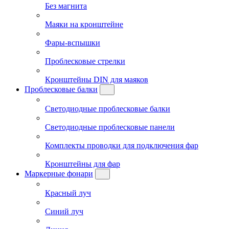
Без магнита
Маяки на кронштейне
Фары-вспышки
Проблесковые стрелки
Кронштейны DIN для маяков
Проблесковые балки
Светодиодные проблесковые балки
Светодиодные проблесковые панели
Комплекты проводки для подключения фар
Кронштейны для фар
Маркерные фонари
Красный луч
Синий луч