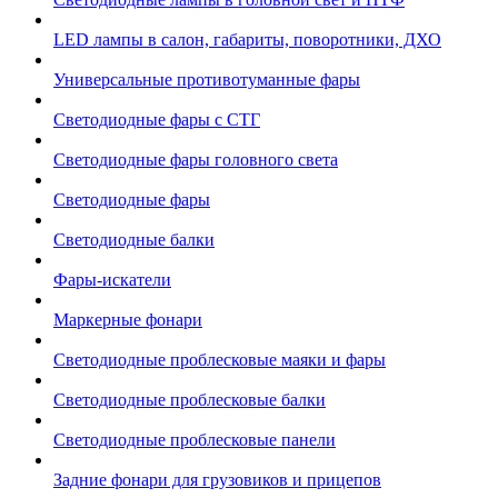
LED лампы в салон, габариты, поворотники, ДХО
Универсальные противотуманные фары
Светодиодные фары с СТГ
Светодиодные фары головного света
Светодиодные фары
Светодиодные балки
Фары-искатели
Маркерные фонари
Светодиодные проблесковые маяки и фары
Светодиодные проблесковые балки
Светодиодные проблесковые панели
Задние фонари для грузовиков и прицепов