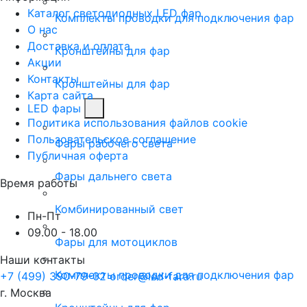
Каталог светодиодных LED фар
Комплекты проводки для подключения фар
О нас
Доставка и оплата
Кронштейны для фар
Акции
Контакты
Кронштейны для фар
Карта сайта
LED фары
Политика использования файлов cookie
Пользовательское соглашение
Фары рабочего света
Публичная оферта
Фары дальнего света
Время работы
Комбинированный свет
Пн-Пт
09.00 - 18.00
Фары для мотоциклов
Наши контакты
Комплекты проводки для подключения фар
+7 (499) 390-79-02
order@led-fara.ru
г. Москва