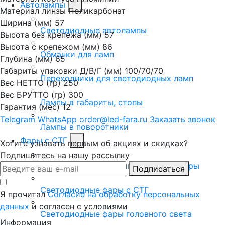
Автолампы
Материал линзы
Поликарбонат
Ширина (мм)
57
Светодиодные автолампы
Высота без крепежа (мм)
57
Высота с крепежом (мм)
86
Обманки для ламп
Глубина (мм)
65
Габариты упаковки Д/В/Г (мм)
100/70/70
Переходники для светодиодных ламп
Вес НЕТТО (гр)
250
Вес БРУТТО (гр)
300
Лампы в габариты, стопы
Гарантия (мес)
12
Telegram
WhatsApp
order@led-fara.ru
Заказать звонок
Лампы в поворотники
Фары с СТГ
Хотите узнавать первым об акциях и скидках?
Подпишитесь на нашу рассылку
Универсальные противотуманные фары
Подписаться
Светодиодные фары с СТГ
Я прочитал
Согласие на обработку персональных
данных
и согласен с условиями
Светодиодные фары головного света
Информация