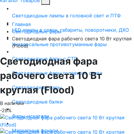
Каталог товаров
Светодиодные лампы в головной свет и ПТФ
Главная
LED лампы в салон, габариты, поворотники, ДХО
Светодиодные фары
Светодиодная фара рабочего света 10 Вт круглая
Универсальные противотуманные фары
(Flood)
Светодиодная фара
Светодиодные фары с СТГ
рабочего света 10 Вт
Светодиодные фары головного света
круглая (Flood)
Светодиодные фары
Светодиодные балки
В наличии
-28%
Фары-искатели
Маркерные фонари