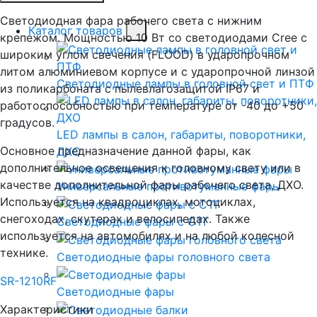
Светодиодная фара рабочего света с нижним
Каталог товаров
крепежом. Мощностью 10 Вт со светодиодами Cree с
широким углом свечения (FLOOD) в ударопрочном
литом алюминиевом корпусе и с ударопрочной линзой
Светодиодные лампы в головной свет и ПТФ
из поликарбоната с пылевлагозащитой IP67 и
работоспособностью при температуре от -40 до +50
градусов.
LED лампы в салон, габариты, поворотники,
Основное предназначение данной фары, как
ДХО
дополнительное освещения к головному свету или в
качестве дополнительной фары рабочего света, ДХО.
Универсальные противотуманные фары
Используется на квадроциклах, мотоциклах,
снегоходах, скутерах и велосипедах. Также
Светодиодные фары с СТГ
используется на автомобилях и на любой колесной
технике.
Светодиодные фары головного света
SR-1210RF
Светодиодные фары
Характеристики