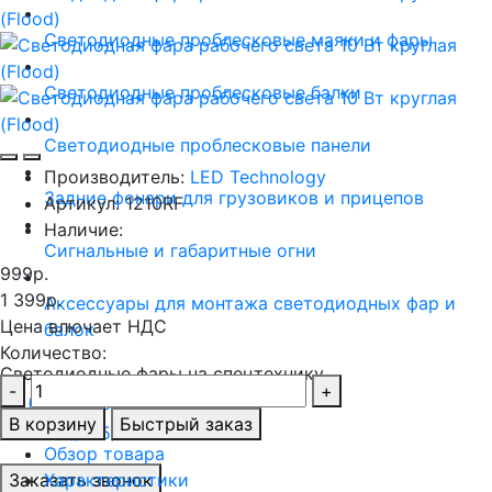
Светодиодные проблесковые маяки и фары
Светодиодные проблесковые балки
Светодиодные проблесковые панели
Производитель:
LED Technology
Задние фонари для грузовиков и прицепов
Артикул:
1210RF
Наличие:
Сигнальные и габаритные огни
999р.
1 399р.
Аксессуары для монтажа светодиодных фар и
Цена влючает НДС
балок
Количество:
Светодиодные фары на спецтехнику
-
+
+7 (499) 390-79-02
В корзину
Быстрый заказ
+7 (925) 835-70-27
Обзор товара
Заказать звонок
Характеристики