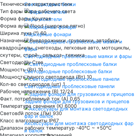
Технические характеристики
Светодиодные балки
Тип фары
Фара рабочего света
Форма фары
Круглая
Фары-искатели
Форма луча
Flood (широкое пятно)
Ширина луча (°)
60
Маркерные фонари
Назначение
Внедорожники, грузовики, автобусы,
квадроциклы, снегоходы, легковые авто, мотоциклы,
скутеры, строй-, сельхоз- техника
Светодиодные проблесковые маяки и фары
Светодиоды
Cree
Мощность (Вт)
10
Светодиодные проблесковые балки
Мощность одного светодиода (Вт)
10
Кол-во светодиодов (шт)
1
Светодиодные проблесковые панели
Рабочее напряжение (В)
12/24
Факт. потребляемый ток (А)
0,65
Задние фонари для грузовиков и прицепов
Температура свечения (К)
6000
Световой поток (Лм)
930
Класс влагозащиты
IP67
Аксессуары для монтажа светодиодных фар
Диапазон рабочих температур
-40°С ~ +50°С
и балок
Материал корпуса
Алюминий