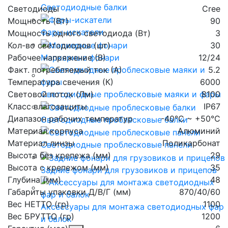
Светодиодные балки
Светодиоды
Cree
Мощность (Вт)
90
Фары-искатели
Мощность одного светодиода (Вт)
3
Кол-во светодиодов (шт)
30
Рабочее напряжение (В)
12/24
Маркерные фонари
Факт. потребляемый ток (А)
5.2
Температура свечения (К)
6000
Световой поток (Лм)
8100
Светодиодные проблесковые маяки и фары
Класс влагозащиты
IP67
Диапазон рабочих температур
-40°С ~ +50°С
Светодиодные проблесковые балки
Материал корпуса
Алюминий
Материал линзы
Поликарбонат
Светодиодные проблесковые панели
Высота без крепежа (мм)
29
Высота с крепежом (мм)
35
Задние фонари для грузовиков и прицепов
Глубина (мм)
48
Габариты упаковки Д/В/Г (мм)
870/40/60
Вес НЕТТО (гр)
1100
Аксессуары для монтажа светодиодных фар
Вес БРУТТО (гр)
1200
и балок