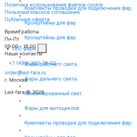
Политика использования файлов cookie
Комплекты проводки для подключения фар
Пользовательское соглашение
Публичная оферта
Кронштейны для фар
Время работы
Кронштейны для фар
Пн-Пт
09.00 - 18.00
LED фары
Наши контакты
+7 (499) 390-79-02
Фары рабочего света
order@led-fara.ru
Фары дальнего света
г. Москва
Led-fara © 2026
Комбинированный свет
Фары для мотоциклов
Комплекты проводки для подключения фар