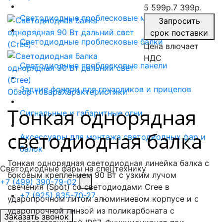
5 599р.
7 399р.
Светодиодные проблесковые маяки и фары
Запросить
срок поставки
Светодиодные проблесковые балки
Цена влючает
НДС
Светодиодные проблесковые панели
Задние фонари для грузовиков и прицепов
Обзор товара
Характеристики
Тонкая однорядная
Сигнальные и габаритные огни
светодиодная балка
Аксессуары для монтажа светодиодных фар и
балок
Тонкая однорядная светодиодная линейка балка с
Светодиодные фары на спецтехнику
боковым креплением 90 Вт с узким лучом
+7 (499) 390-79-02
свечения (Spot) со светодиодами Cree в
+7 (925) 835-70-27
ударопрочном литом алюминиевом корпусе и с
ударопрочной линзой из поликарбоната с
Заказать звонок