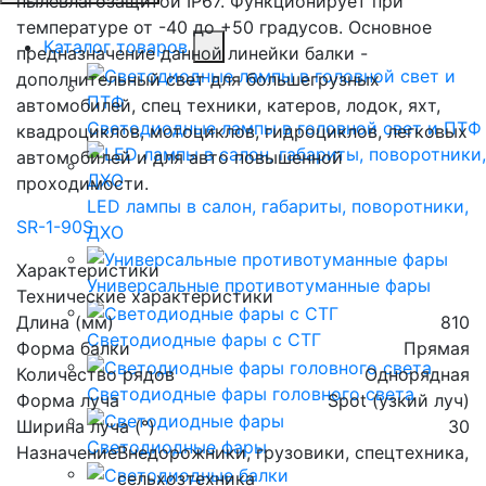
пылевлагозащитой IP67. Функционирует при
температуре от -40 до +50 градусов. Основное
Каталог товаров
предназначение данной линейки балки -
дополнительный свет для большегрузных
автомобилей, спец техники, катеров, лодок, яхт,
Светодиодные лампы в головной свет и ПТФ
квадроциклов, мотоциклов, гидроциклов, легковых
автомобилей и для авто повышенной
проходимости.
LED лампы в салон, габариты, поворотники,
SR-1-90S
ДХО
Характеристики
Универсальные противотуманные фары
Технические характеристики
Длина (мм)
810
Светодиодные фары с СТГ
Форма балки
Прямая
Количество рядов
Однорядная
Светодиодные фары головного света
Форма луча
Spot (узкий луч)
Ширина луча (°)
30
Светодиодные фары
Назначение
Внедорожники, грузовики, спецтехника,
сельхозтехника