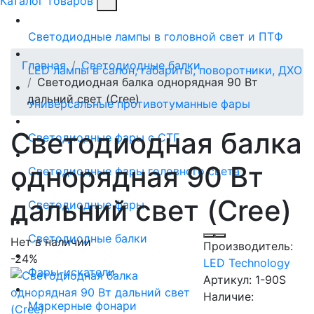
Каталог товаров
Светодиодные лампы в головной свет и ПТФ
Главная
Светодиодные балки
LED лампы в салон, габариты, поворотники, ДХО
Светодиодная балка однорядная 90 Вт
дальний свет (Cree)
Универсальные противотуманные фары
Светодиодная балка
Светодиодные фары с СТГ
однорядная 90 Вт
Светодиодные фары головного света
дальний свет (Cree)
Светодиодные фары
Светодиодные балки
Нет в наличии
Производитель:
-24%
LED Technology
Фары-искатели
Артикул:
1-90S
Наличие:
Маркерные фонари