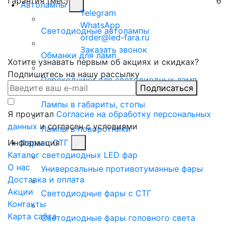
Гарантия (мес)
6
Автолампы
Telegram
WhatsApp
Светодиодные автолампы
order@led-fara.ru
Заказать звонок
Обманки для ламп
Хотите узнавать первым об акциях и скидках?
Подпишитесь на нашу рассылку
Переходники для светодиодных ламп
Подписаться
Лампы в габариты, стопы
Я прочитал
Согласие на обработку персональных
данных
и согласен с условиями
Лампы в поворотники
Информация
Фары с СТГ
Каталог светодиодных LED фар
О нас
Универсальные противотуманные фары
Доставка и оплата
Акции
Светодиодные фары с СТГ
Контакты
Карта сайта
Светодиодные фары головного света