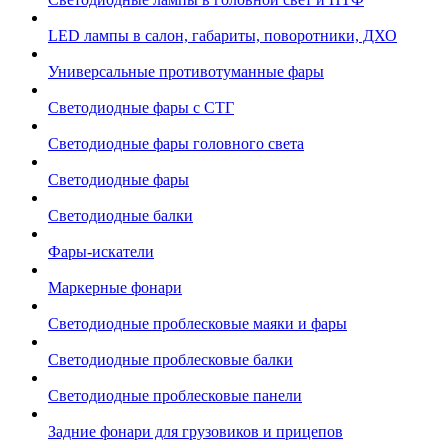
LED лампы в салон, габариты, поворотники, ДХО
Универсальные противотуманные фары
Светодиодные фары с СТГ
Светодиодные фары головного света
Светодиодные фары
Светодиодные балки
Фары-искатели
Маркерные фонари
Светодиодные проблесковые маяки и фары
Светодиодные проблесковые балки
Светодиодные проблесковые панели
Задние фонари для грузовиков и прицепов