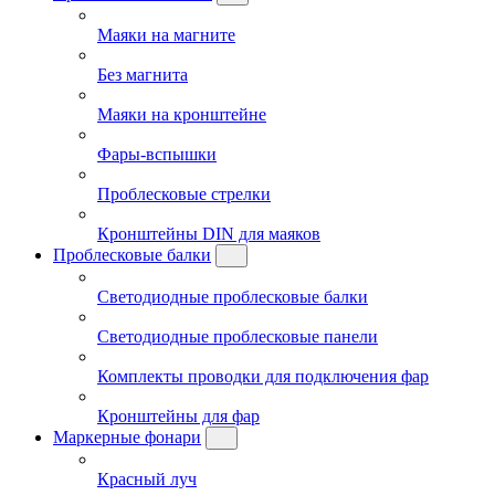
Маяки на магните
Без магнита
Маяки на кронштейне
Фары-вспышки
Проблесковые стрелки
Кронштейны DIN для маяков
Проблесковые балки
Светодиодные проблесковые балки
Светодиодные проблесковые панели
Комплекты проводки для подключения фар
Кронштейны для фар
Маркерные фонари
Красный луч