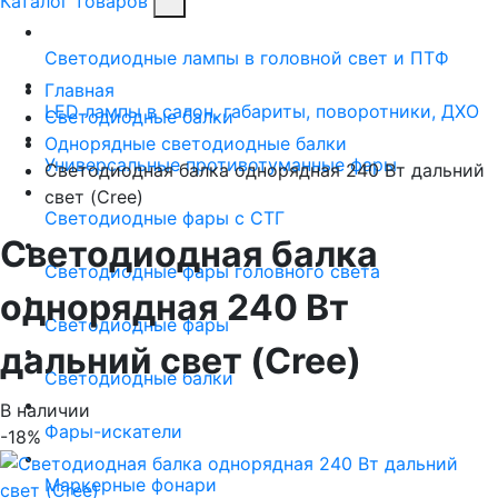
Каталог товаров
Светодиодные лампы в головной свет и ПТФ
Главная
LED лампы в салон, габариты, поворотники, ДХО
Светодиодные балки
Однорядные светодиодные балки
Универсальные противотуманные фары
Светодиодная балка однорядная 240 Вт дальний
свет (Cree)
Светодиодные фары с СТГ
Светодиодная балка
Светодиодные фары головного света
однорядная 240 Вт
Светодиодные фары
дальний свет (Cree)
Светодиодные балки
В наличии
Фары-искатели
-18%
Маркерные фонари