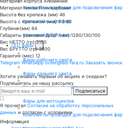
Материал корпуса
Алюминий
Комплекты проводки для подключения фар
Материал линзы
Поликарбонат
Высота без крепежа (мм)
46
Кронштейны для фар
Высота с крепежом (мм)
50-90
Глубина (мм)
84
Кронштейны для фар
Габариты упаковки Д/В/Г (мм)
1280/130/100
Вес НЕТТО (гр)
3150
LED фары
Вес БРУТТО (гр)
3800
Гарантия (мес)
12
Фары рабочего света
Telegram
WhatsApp
order@led-fara.ru
Заказать звонок
Фары дальнего света
Хотите узнавать первым об акциях и скидках?
Подпишитесь на нашу рассылку
Комбинированный свет
Подписаться
Фары для мотоциклов
Я прочитал
Согласие на обработку персональных
данных
и согласен с условиями
Комплекты проводки для подключения фар
Информация