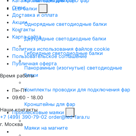
Каталог светодиодных LED фар
Кронштейны для фар
О нас
LED балки
Доставка и оплата
Акции
Однорядные светодиодные балки
Контакты
Карта сайта
Двухрядные светодиодные балки
Политика использования файлов cookie
Гибридные светодиодные балки
Пользовательское соглашение
Публичная оферта
Панорамные (изогнутые) светодиодные
балки
Время работы
Комплекты проводки для подключения фар
Пн-Пт
09.00 - 18.00
Кронштейны для фар
Наши контакты
Проблесковые маяки
+7 (499) 390-79-02
order@led-fara.ru
г. Москва
Маяки на магните