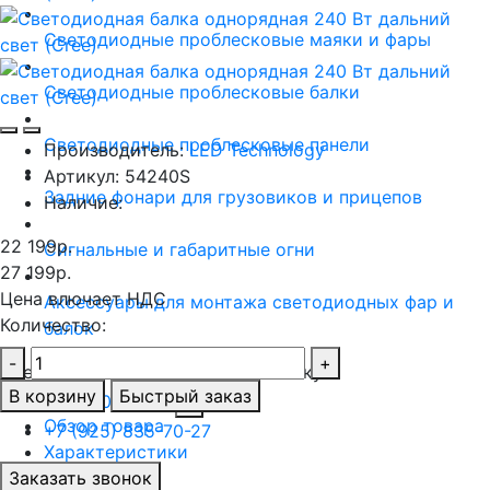
Светодиодные проблесковые маяки и фары
Светодиодные проблесковые балки
Светодиодные проблесковые панели
Производитель:
LED Technology
Артикул:
54240S
Задние фонари для грузовиков и прицепов
Наличие:
22 199р.
Сигнальные и габаритные огни
27 199р.
Цена влючает НДС
Аксессуары для монтажа светодиодных фар и
Количество:
балок
-
+
Светодиодные фары на спецтехнику
В корзину
Быстрый заказ
+7 (499) 390-79-02
Обзор товара
+7 (925) 835-70-27
Характеристики
Заказать звонок