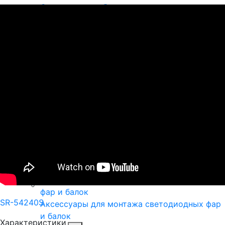
Светодиодные балки
Фары-искатели
Маркерные фонари
Светодиодные проблесковые маяки и фары
Светодиодные проблесковые балки
Светодиодные проблесковые панели
Задние фонари для грузовиков и прицепов
SR-54240S
Аксессуары для монтажа светодиодных фар
и балок
Характеристики