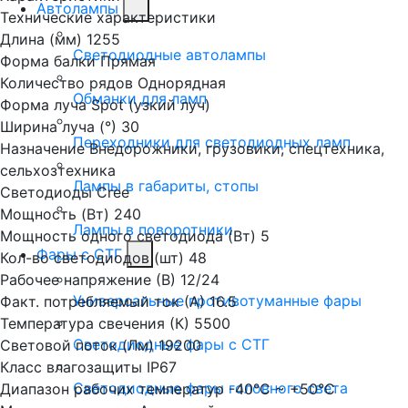
Автолампы
Технические характеристики
Длина (мм)
1255
Светодиодные автолампы
Форма балки
Прямая
Количество рядов
Однорядная
Обманки для ламп
Форма луча
Spot (узкий луч)
Ширина луча (°)
30
Переходники для светодиодных ламп
Назначение
Внедорожники, грузовики, спецтехника,
сельхозтехника
Лампы в габариты, стопы
Светодиоды
Cree
Мощность (Вт)
240
Лампы в поворотники
Мощность одного светодиода (Вт)
5
Фары с СТГ
Кол-во светодиодов (шт)
48
Рабочее напряжение (В)
12/24
Универсальные противотуманные фары
Факт. потребляемый ток (А)
16.5
Температура свечения (К)
5500
Светодиодные фары с СТГ
Световой поток (Лм)
19200
Класс влагозащиты
IP67
Светодиодные фары головного света
Диапазон рабочих температур
-40°С ~ +50°С