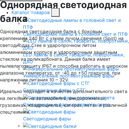
Однорядная светодиодная
Каталог товаров
балка
Однорядная светодиодная балка с боковым
Светодиодные лампы в головной свет и ПТФ
креплением 240 Вт с узким лучом свечения (Spot) на
светодиодах Cree в ударопрочном литом
алюминиевом корпусе и ударопрочным защитным
LED лампы в салон, габариты, поворотники,
стеклом из поликарбоната. Данная балка имеет
ДХО
пылевлагозащиту IP67 и способна работать в широком
диапазоне температур, от -40 до +50 градусов, при
Универсальные противотуманные фары
напряжении питания 10 – 32V.
Светодиодные фары с СТГ
Идеально подходит в качестве дополнительного света
на легковых на автомобилях, внедорожниках,
Светодиодные фары головного света
грузовиках, квадроциклах, катерах, яхтах и различной
спецтехники.
Светодиодные фары