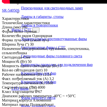
Переходники для светодиодных ламп
SR-54050S
Лампы в габариты, стопы
Характеристики
Технические характеристики
Лампы в поворотники
Длина (мм)
286
Фары с СТГ
Форма балки
Прямая
Количество рядов
Однорядная
Универсальные противотуманные фары
Форма луча
Spot (узкий луч)
Ширина луча (°)
30
Светодиодные фары с СТГ
Назначение
Внедорожники, грузовики, спецтехника,
сельхозтехника
Светодиодные фары головного света
Светодиоды
Cree
Мощность (Вт)
50
Комплекты проводки для подключения фар
Мощность одного светодиода (Вт)
5
Кол-во светодиодов (шт)
10
Кронштейны для фар
Рабочее напряжение (В)
12/24
Факт. потребляемый ток (А)
3.2
Кронштейны для фар
Температура свечения (К)
5500
Световой поток (Лм)
4000
LED фары
Класс влагозащиты
IP67
Диапазон рабочих температур
-40°С ~ +50°С
Фары рабочего света
Материал корпуса
Алюминий
Материал линзы
Поликарбонат
Фары дальнего света