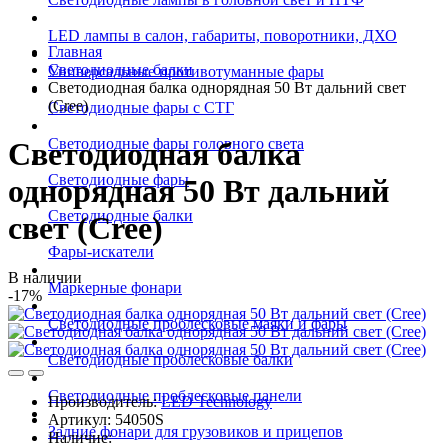
LED лампы в салон, габариты, поворотники, ДХО
Главная
Светодиодные балки
Универсальные противотуманные фары
Светодиодная балка однорядная 50 Вт дальний свет
(Cree)
Светодиодные фары с СТГ
Светодиодные фары головного света
Светодиодная балка
Светодиодные фары
однорядная 50 Вт дальний
Светодиодные балки
свет (Cree)
Фары-искатели
В наличии
Маркерные фонари
-17%
Светодиодные проблесковые маяки и фары
Светодиодные проблесковые балки
Светодиодные проблесковые панели
Производитель:
LED Technology
Артикул:
54050S
Задние фонари для грузовиков и прицепов
Наличие: