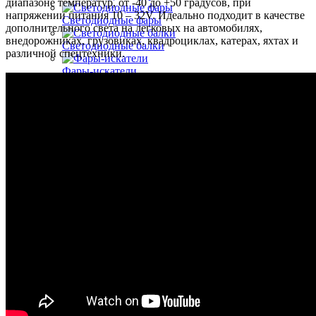
диапазоне температур, от -40 до +50 градусов, при
напряжении питания 10 – 32V. Идеально подходит в качестве
Светодиодные фары
дополнительного света на легковых на автомобилях,
внедорожниках, грузовиках, квадроциклах, катерах, яхтах и
Светодиодные балки
различной спецтехники.
Фары-искатели
Маркерные фонари
Светодиодные проблесковые маяки и фары
Светодиодные проблесковые балки
Светодиодные проблесковые панели
Задние фонари для грузовиков и прицепов
Аксессуары для монтажа светодиодных фар и
балок
Автолампы
Светодиодные автолампы
Обманки для ламп