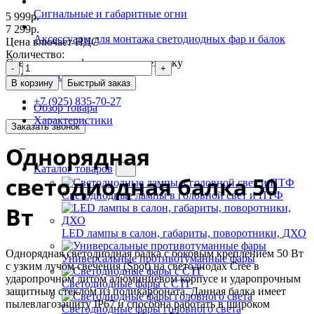
Сигнальные и габаритные огни
5 999р.
7 299р.
Аксессуары для монтажа светодиодных фар и балок
Цена влючает НДС
Количество:
Светодиодные фары на спецтехнику
-
+
+7 (499) 390-79-02
В корзину
Быстрый заказ
+7 (925) 835-70-27
Обзор товара
Характеристики
Заказать звонок
Однорядная
Каталог товаров
светодиодная балка 50
Светодиодные лампы в головной свет и ПТФ
Вт
LED лампы в салон, габариты, поворотники, ДХО
Однорядная светодиодная балка с боковым креплением 50 Вт
Универсальные противотуманные фары
с узким лучом свечения (Spot) на светодиодах Cree в
ударопрочном литом алюминиевом корпусе и ударопрочным
Светодиодные фары с СТГ
защитным стеклом из поликарбоната. Данная балка имеет
пылевлагозащиту IP67 и способна работать в широком
Светодиодные фары головного света