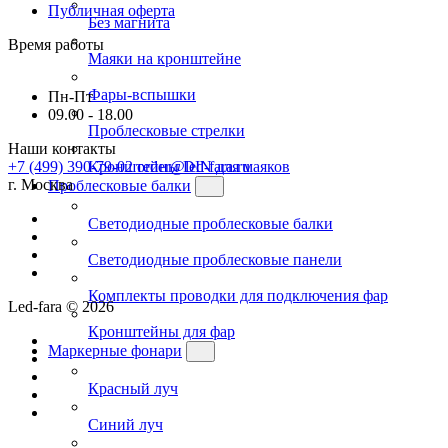
Публичная оферта
Без магнита
Время работы
Маяки на кронштейне
Фары-вспышки
Пн-Пт
09.00 - 18.00
Проблесковые стрелки
Наши контакты
+7 (499) 390-79-02
order@led-fara.ru
Кронштейны DIN для маяков
г. Москва
Проблесковые балки
Светодиодные проблесковые балки
Светодиодные проблесковые панели
Комплекты проводки для подключения фар
Led-fara © 2026
Кронштейны для фар
Маркерные фонари
Красный луч
Синий луч