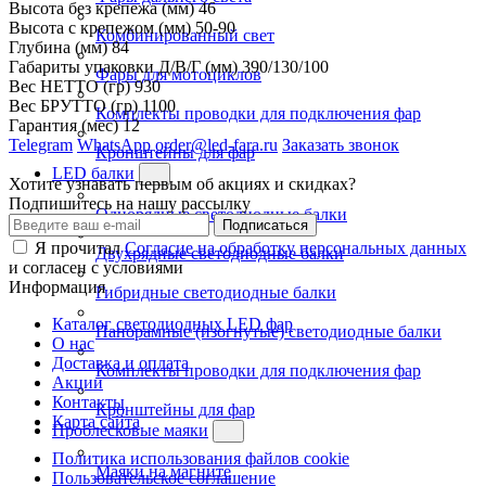
Высота без крепежа (мм)
46
Высота с крепежом (мм)
50-90
Комбинированный свет
Глубина (мм)
84
Габариты упаковки Д/В/Г (мм)
390/130/100
Фары для мотоциклов
Вес НЕТТО (гр)
930
Вес БРУТТО (гр)
1100
Комплекты проводки для подключения фар
Гарантия (мес)
12
Telegram
WhatsApp
order@led-fara.ru
Заказать звонок
Кронштейны для фар
LED балки
Хотите узнавать первым об акциях и скидках?
Подпишитесь на нашу рассылку
Однорядные светодиодные балки
Подписаться
Я прочитал
Согласие на обработку персональных данных
Двухрядные светодиодные балки
и согласен с условиями
Информация
Гибридные светодиодные балки
Каталог светодиодных LED фар
Панорамные (изогнутые) светодиодные балки
О нас
Доставка и оплата
Комплекты проводки для подключения фар
Акции
Контакты
Кронштейны для фар
Карта сайта
Проблесковые маяки
Политика использования файлов cookie
Маяки на магните
Пользовательское соглашение