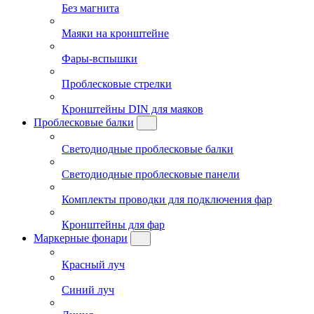
Без магнита
Маяки на кронштейне
Фары-вспышки
Проблесковые стрелки
Кронштейны DIN для маяков
Проблесковые балки
Светодиодные проблесковые балки
Светодиодные проблесковые панели
Комплекты проводки для подключения фар
Кронштейны для фар
Маркерные фонари
Красный луч
Синий луч