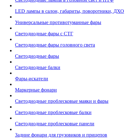
LED лампы в салон, габариты, поворотники, ДХО
Универсальные противотуманные фары
Светодиодные фары с СТГ
Светодиодные фары головного света
Светодиодные фары
Светодиодные балки
Фары-искатели
Маркерные фонари
Светодиодные проблесковые маяки и фары
Светодиодные проблесковые балки
Светодиодные проблесковые панели
Задние фонари для грузовиков и прицепов