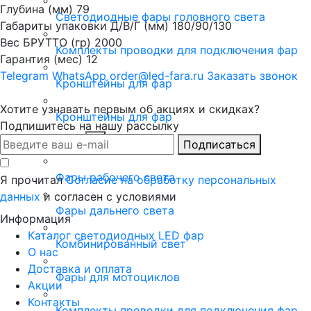
Глубина (мм)
79
Светодиодные фары головного света
Габариты упаковки Д/В/Г (мм)
180/90/130
Вес БРУТТО (гр)
2000
Комплекты проводки для подключения фар
Гарантия (мес)
12
Telegram
WhatsApp
order@led-fara.ru
Заказать звонок
Кронштейны для фар
Хотите узнавать первым об акциях и скидках?
Кронштейны для фар
Подпишитесь на нашу рассылку
LED фары
Подписаться
Фары рабочего света
Я прочитал
Согласие на обработку персональных
данных
и согласен с условиями
Фары дальнего света
Информация
Каталог светодиодных LED фар
Комбинированный свет
О нас
Доставка и оплата
Фары для мотоциклов
Акции
Контакты
Комплекты проводки для подключения фар