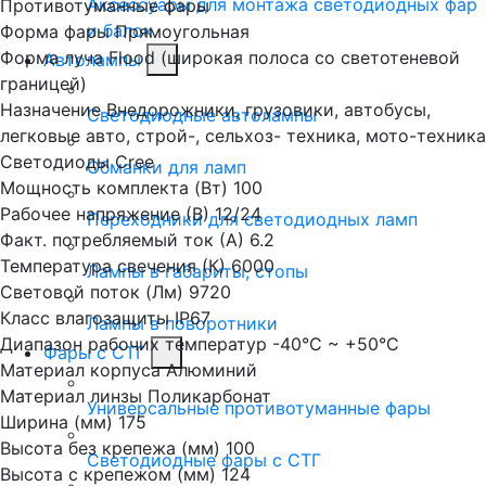
Аксессуары для монтажа светодиодных фар
Противотуманные фары
и балок
Форма фары
Прямоугольная
Форма луча
Flood (широкая полоса со светотеневой
Автолампы
границей)
Назначение
Внедорожники, грузовики, автобусы,
Светодиодные автолампы
легковые авто, строй-, сельхоз- техника, мото-техника
Светодиоды
Cree
Обманки для ламп
Мощность комплекта (Вт)
100
Рабочее напряжение (В)
12/24
Переходники для светодиодных ламп
Факт. потребляемый ток (А)
6.2
Температура свечения (К)
6000
Лампы в габариты, стопы
Световой поток (Лм)
9720
Класс влагозащиты
IP67
Лампы в поворотники
Диапазон рабочих температур
-40°С ~ +50°С
Фары с СТГ
Материал корпуса
Алюминий
Материал линзы
Поликарбонат
Универсальные противотуманные фары
Ширина (мм)
175
Высота без крепежа (мм)
100
Светодиодные фары с СТГ
Высота с крепежом (мм)
124