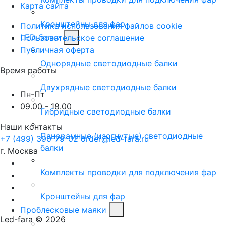
Карта сайта
Кронштейны для фар
Политика использования файлов cookie
LED балки
Пользовательское соглашение
Публичная оферта
Однорядные светодиодные балки
Время работы
Двухрядные светодиодные балки
Пн-Пт
09.00 - 18.00
Гибридные светодиодные балки
Наши контакты
Панорамные (изогнутые) светодиодные
+7 (499) 390-79-02
order@led-fara.ru
балки
г. Москва
Комплекты проводки для подключения фар
Кронштейны для фар
Проблесковые маяки
Led-fara © 2026