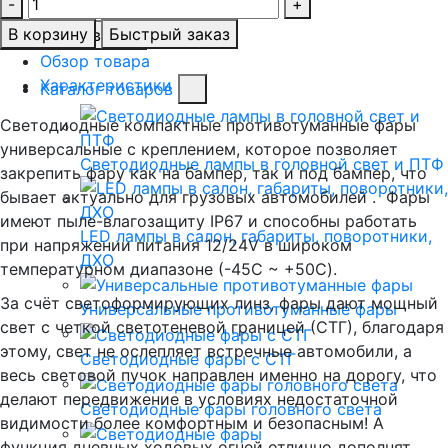
-
+
В корзину
Быстрый заказ
Заказать звонок
Обзор товара
Характеристики
Каталог товаров
Светодиодные компактные противотуманные фары
универсальные с креплением, которое позволяет
Светодиодные лампы в головной свет и ПТФ
закрепить фару как на бампер, так и под бампер, что
бывает актуально для грузовых автомобилей . Фары
имеют пыле-влагозащиту IP67 и способны работать
LED лампы в салон, габариты, поворотники,
при напряжении питания 12/24V в широком
ДХО
температурном диапазоне (-45C ~ +50C).
За счёт светоформирующих линз, фары дают мощный
Универсальные противотуманные фары
свет с четкой светотеневой границей (СТГ), благодаря
этому, свет не ослепляет встречные автомобили, а
Светодиодные фары с СТГ
весь световой пучок направлен именно на дорогу, что
делают передвижение в условиях недостаточной
Светодиодные фары головного света
видимости более комфортным и безопасным! А
функция дневных ходовых огней отлично дополнят