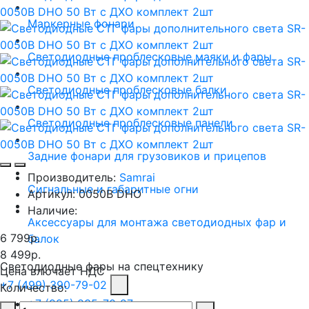
Маркерные фонари
Светодиодные проблесковые маяки и фары
Светодиодные проблесковые балки
Светодиодные проблесковые панели
Задние фонари для грузовиков и прицепов
Производитель:
Samrai
Сигнальные и габаритные огни
Артикул:
0050B DHO
Наличие:
Аксессуары для монтажа светодиодных фар и
6 799р.
балок
8 499р.
Светодиодные фары на спецтехнику
Цена влючает НДС
+7 (499) 390-79-02
Количество:
+7 (925) 835-70-27