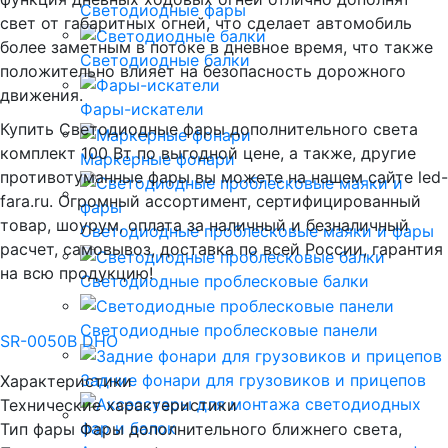
Светодиодные фары
свет от габаритных огней, что сделает автомобиль
более заметным в потоке в дневное время, что также
Светодиодные балки
положительно влияет на безопасность дорожного
движения.
Фары-искатели
Купить Светодиодные фары дополнительного света
комплект 100 Вт по выгодной цене, а также, другие
Маркерные фонари
противотуманные фары вы можете на нашем сайте led-
fara.ru. Огромный ассортимент, сертифицированный
товар, шоурум, оплата за наличный и безналичный
Светодиодные проблесковые маяки и фары
расчет, самовывоз, доставка по всей России, гарантия
на всю продукцию!
Светодиодные проблесковые балки
Светодиодные проблесковые панели
SR-0050B DHO
Задние фонари для грузовиков и прицепов
Характеристики
Технические характеристики
Тип фары
Фары дополнительного ближнего света,