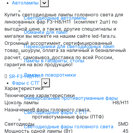
Автолампы
Купить светодиодные лампы головного света для
Светодиодные автолампы
линзованных фар F3-H8/H11 (комплект 2шт) по
выгодной цене, а также, другие спецсигналы и
Обманки для ламп
мигалки вы можете на нашем сайте led-fara.ru.
Огромный ассортимент, сертифицированный
Переходники для светодиодных ламп
товар, шоурум, оплата за наличный и безналичный
расчет, самовывоз, доставка по всей России,
Лампы в габариты, стопы
гарантия на всю продукцию!
Лампы в поворотники
SR-F3-H8/H11
Фары с СТГ
Характеристики
Технические характеристики
Универсальные противотуманные фары
Цоколь лампы
H8/H11
Назначение
В фары головного света,
Светодиодные фары с СТГ
противотуманные фары (ПТФ)
Светодиоды
SMD
Светодиодные фары головного света
Мощность одной лампы (Вт)
45