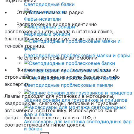
подключении
Светодиодные балки
•
Отсутствие помех на радио
Фары-искатели
•
Расположение диодов идентично
расположению нити накала в штатной лампе,
Маркерные фонари
благодаря чему, формируется четкая свето-
теневая граница.
Светодиодные проблесковые маяки и фары
•
Не слепят встречные автомобили
•
Фирменная гарантия – в случае выхода из
Светодиодные проблесковые балки
строя лампы, заменим на новую без каких-либо
экспертиз
Светодиодные проблесковые панели
Лампы подходят для установки в мотоциклы,
Задние фонари для грузовиков и прицепов
квадроциклы, снегоходы, легковые и грузовые
автомобили, спецтехнику. Используются как в
фарах головного света, так и в ПТФ, с
Аксессуары для монтажа светодиодных фар
соответствующим типом цоколя.
и балок