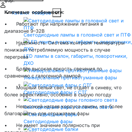
фар.
Ключевые особенности:
Каталог товаров
•
Работают при напряжении питания в
диапазоне 9–32В
Светодиодные лампы в головной свет и ПТФ
•
Надёжность. Система контроля температуры
понижает потребляемую мощность в случае
LED лампы в салон, габариты, поворотники,
перегрева
ДХО
•
Более высокая яркость свечения по
сравнению с галогенной лампой
Универсальные противотуманные фары
•
Мощный белый свет, не отдаёт в синеву, что
Светодиодные фары с СТГ
более эффективно, особенно в сырую погоду
•
Невысокий нагрев корпуса лампы, что более
Светодиодные фары головного света
благоприятно для отражателя фары
Светодиодные фары
•
Не имеет значение полярность при