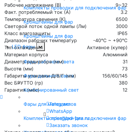
Рабочее напряжение (В)
9~32
Комплекты проводки для подключения фар
Факт. потребляемый ток (А)
3.2
Температура свечения (К)
6500
Кронштейны для фар
Световой поток одной лампы (Лм)
3000
Класс влагозащиты
IP65
Кронштейны для фар
Диапазон рабочих температур
-40°С ~ +90°С
LED фары
Тип охлаждения
Активное (кулер)
Материал корпуса
Алюминий
Диаметр радиатора (мм)
31
Фары рабочего света
Высота (мм)
73
Габариты упаковки Д/В/Г (мм)
156/60/145
Фары дальнего света
Вес БРУТТО (гр)
380
Гарантия (мес)
12
Комбинированный свет
Telegram
Фары для мотоциклов
WhatsApp
order@led-fara.ru
Комплекты проводки для подключения фар
Заказать звонок