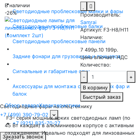
В наличии
Светодиодные проблесковые маяки и фары
-26%
Производитель:
Samrai
Светодиодные проблесковые балки
Артикул:
F3-H8/H11
Наличие:
Светодиодные проблесковые панели
7 499р.
10 199р.
Задние фонари для грузовиков и прицепов
Цена влючает НДС
Количество:
Сигнальные и габаритные огни
-
+
Аксессуары для монтажа светодиодных фар и
В корзину
балок
Быстрый заказ
Обзор товара
Характеристики
Светодиодные фары на спецтехнику
+7 (499) 390-79-02
F3– серия мощных ярких светодиодных ламп (по
+7 (925) 835-70-27
45 Вт каждая) в алюминиевом корпусе с активным
охлаждением. Идеально подходят для линзованных
Заказать звонок