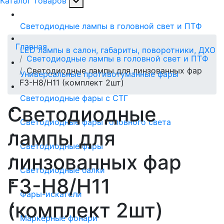
Каталог товаров
Светодиодные лампы в головной свет и ПТФ
Главная
LED лампы в салон, габариты, поворотники, ДХО
Светодиодные лампы в головной свет и ПТФ
Светодиодные лампы для линзованных фар
Универсальные противотуманные фары
F3-H8/H11 (комплект 2шт)
Светодиодные фары с СТГ
Светодиодные
Светодиодные фары головного света
лампы для
Светодиодные фары
линзованных фар
Светодиодные балки
F3-H8/H11
Фары-искатели
(комплект 2шт)
Маркерные фонари