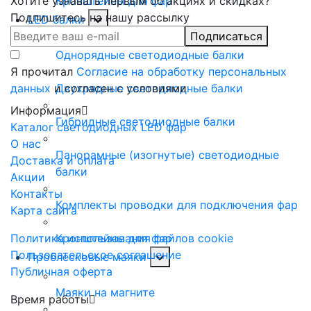
Хотите узнавать первым об акциях и скидках?
Кронштейны для фар
Подпишитесь на нашу рассылку
LED балки
Подписаться
Однорядные светодиодные балки
Я прочитал
Согласие на обработку персональных
данных
и согласен с условиями
Двухрядные светодиодные балки
Информация
Гибридные светодиодные балки
Каталог светодиодных LED фар
О нас
Панорамные (изогнутые) светодиодные
Доставка и оплата
балки
Акции
Контакты
Комплекты проводки для подключения фар
Карта сайта
Политика использования файлов cookie
Кронштейны для фар
Пользовательское соглашение
Проблесковые маяки
Публичная оферта
Маяки на магните
Время работы