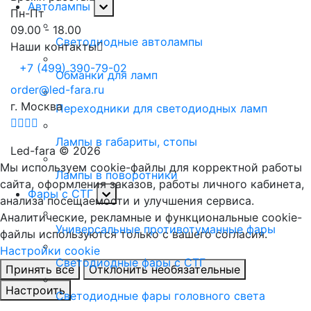
Автолампы
Пн-Пт
09.00 - 18.00
Светодиодные автолампы
Наши контакты
+7 (499) 390-79-02
Обманки для ламп
order@led-fara.ru
г. Москва
Переходники для светодиодных ламп
Лампы в габариты, стопы
Led-fara © 2026
Мы используем cookie-файлы для корректной работы
Лампы в поворотники
сайта, оформления заказов, работы личного кабинета,
Фары с СТГ
анализа посещаемости и улучшения сервиса.
Аналитические, рекламные и функциональные cookie-
Универсальные противотуманные фары
файлы используются только с вашего согласия.
Настройки cookie
Светодиодные фары с СТГ
Принять все
Отклонить необязательные
Настроить
Светодиодные фары головного света