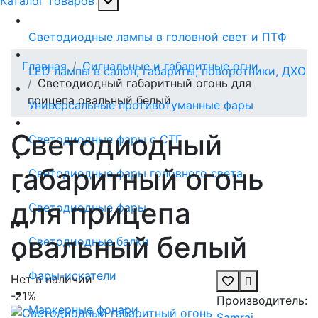
Каталог товаров
Светодиодные лампы в головной свет и ПТФ
Главная
Сигнальные и габаритные огни
LED лампы в салон, габариты, поворотники, ДХО
Светодиодный габаритный огонь для
прицепа овальный белый
Универсальные противотуманные фары
Светодиодный
Светодиодные фары с СТГ
габаритный огонь
Светодиодные фары головного света
для прицепа
Светодиодные фары
овальный белый
Светодиодные балки
Фары-искатели
Нет в наличии
-21%
Производитель:
Маркерные фонари
Samrai