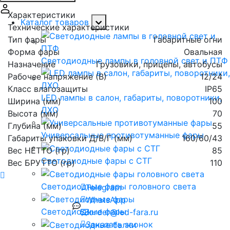
Характеристики
Каталог товаров
Технические характеристики
Тип фары
Габаритные огни
Форма фары
Овальная
Светодиодные лампы в головной свет и ПТФ
Назначение
Грузовики, прицепы, автобусы
Рабочее напряжение (В)
12/24
Класс влагозащиты
IP65
LED лампы в салон, габариты, поворотники,
Ширина (мм)
100
ДХО
Высота (мм)
70
Глубина (мм)
55
Универсальные противотуманные фары
Габариты упаковки Д/В/Г (мм)
160/60/43
Вес НЕТТО (гр)
85
Светодиодные фары с СТГ
Вес БРУТТО (гр)
110
Светодиодные фары головного света
Telegram
WhatsApp
Светодиодные фары
order@led-fara.ru
Заказать звонок