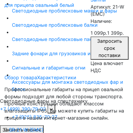
Артикул:
21-W
Светодиодные проблесковые маяки и фары
(EMC)
Наличие:
Светодиодные проблесковые балки
1 099р.
1 399р.
Светодиодные проблесковые панели
Запросить
срок
Задние фонари для грузовиков и прицепов
поставки
Цена влючает
Сигнальные и габаритные огни
НДС
Обзор товара
Характеристики
Аксессуары для монтажа светодиодных фар и
балок
Профессиональные габариты на прицеп овальной
формы подходят для любой стороны транспорта.
Светодиодные фары на спецтехнику
Прочные конструкции обладают классом
+7 (499) 390-79-02
влагозащиты IP65. Вы можете купить габариты на
+7 (925) 835-70-27
прицеп в нашем интернет-магазине онлайн.
Заказать звонок
SR-21-W (EMC)