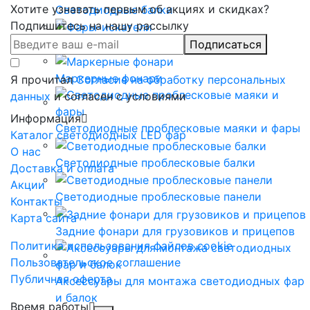
Хотите узнавать первым об акциях и скидках?
Светодиодные балки
Подпишитесь на нашу рассылку
Фары-искатели
Подписаться
Маркерные фонари
Я прочитал
Согласие на обработку персональных
данных
и согласен с условиями
Информация
Светодиодные проблесковые маяки и фары
Каталог светодиодных LED фар
О нас
Светодиодные проблесковые балки
Доставка и оплата
Акции
Светодиодные проблесковые панели
Контакты
Карта сайта
Задние фонари для грузовиков и прицепов
Политика использования файлов cookie
Пользовательское соглашение
Публичная оферта
Аксессуары для монтажа светодиодных фар
и балок
Время работы